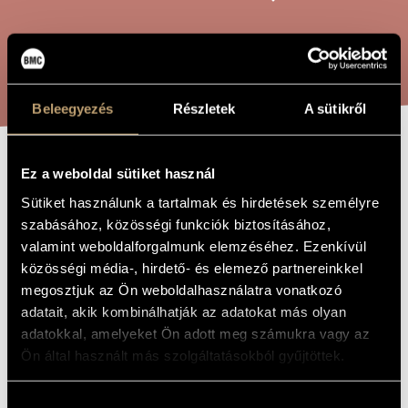
ARTIST DATABASE
COMPOSITION DATABASE
SEARCH
MUSIC LIBRARY, ONLINE CATALOG
Beleegyezés
Részletek
A sütikről
GAMES VI/33 -
Ez a weboldal sütiket használ
TITLE OF
THE WORK
IN MEMORIAM
Sütiket használunk a tartalmak és hirdetések személyre
szabásához, közösségi funkciók biztosításához,
LAJOS VASS
valamint weboldalforgalmunk elemzéséhez. Ezenkívül
közösségi média-, hirdető- és elemező partnereinkkel
megosztjuk az Ön weboldalhasználatra vonatkozó
Kurtág György
COMPOSER
adatait, akik kombinálhatják az adatokat más olyan
Játékok VI/33 - Vass Lajos emlékére
adatokkal, amelyeket Ön adott meg számukra vagy az
ORIGINAL /
HUNGARIAN
Ön által használt más szolgáltatásokból gyűjtöttek.
TITLE
Games VI/33 - In memoriam Lajos Vass
FOREIGN
LANGUAGE /
Hozzájárulás
ENGLISH