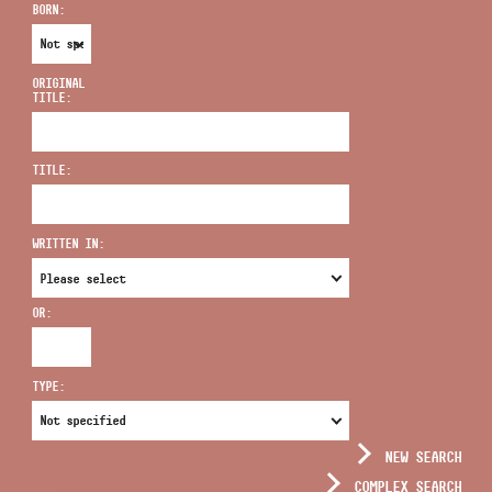
BORN:
ORIGINAL
TITLE:
ADDRESS
TITLE:
EMAIL
infokozpont@bmc.hu
WRITTEN IN:
PHONE
OR:
OPENING HOURS
TYPE:
NEW SEARCH
COMPLEX SEARCH