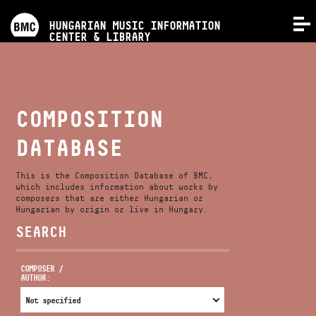
PROGRAMS
HUNGARIAN MUSIC INFORMATION
MENU
CENTER & LIBRARY
COMPETITIONS
TRAININGS
COMPOSITION
DATABASE
RELEASES
This is the Composition Database of BMC,
ABOUT US
which includes information about works by
composers that are either Hungarian or
Hungarian by origin or live in Hungary.
SEARCH
CONTACT
COMPOSER /
AUTHOR:
VIDEO GALLERY