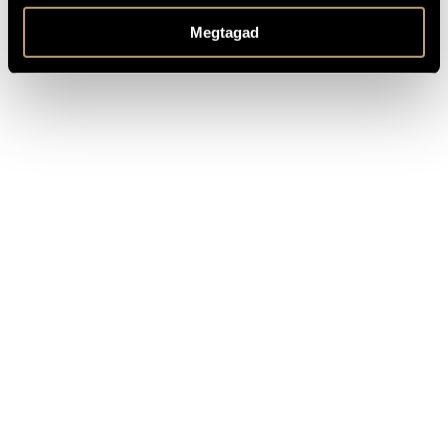
Játékok (Games) Vol. 5-8 - diary entries and personal
REMARKS,
Megtagad
messages
OTHER INFO