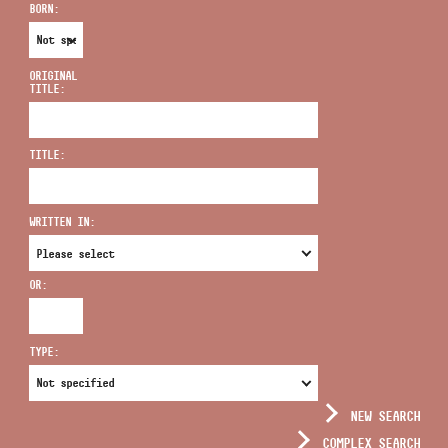
BORN:
ORIGINAL
TITLE:
ADDRESS
TITLE:
EMAIL
infokozpont@bmc.hu
WRITTEN IN:
PHONE
OR:
OPENING HOURS
TYPE:
NEW SEARCH
COMPLEX SEARCH