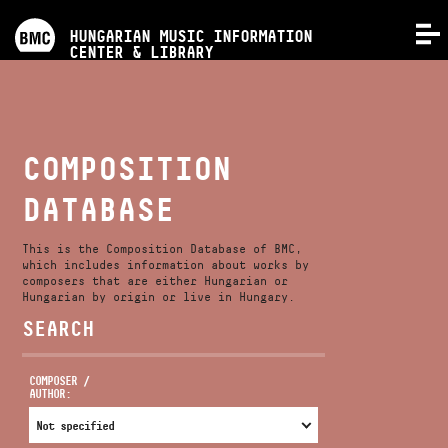
PROGRAMS
HUNGARIAN MUSIC INFORMATION
MENU
CENTER & LIBRARY
COMPETITIONS
TRAININGS
COMPOSITION
DATABASE
RELEASES
This is the Composition Database of BMC,
ABOUT US
which includes information about works by
composers that are either Hungarian or
Hungarian by origin or live in Hungary.
SEARCH
CONTACT
COMPOSER /
AUTHOR:
VIDEO GALLERY