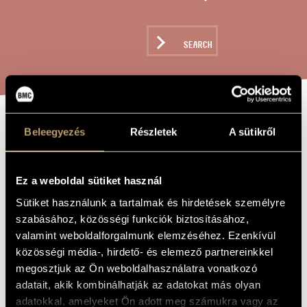
ARTIST DATABASE
COMPOSITION DATABASE
SEARCH
MUSIC LIBRARY, ONLINE CATALOG
GAMES V/40 - 3
Beleegyezés
Részletek
A sütikről
TITLE OF
THE WORK
IN MEMORIAM
Ez a weboldal sütiket használ
Kurtág György
COMPOSER
Sütiket használunk a tartalmak és hirdetések személyre
szabásához, közösségi funkciók biztosításához,
Játékok V/40 - 3 in memoriam
ORIGINAL /
valamint weboldalforgalmunk elemzéséhez. Ezenkívül
HUNGARIAN
TITLE
közösségi média-, hirdető- és elemező partnereinkkel
Games V/40 - 3 in memoriam
FOREIGN
megosztjuk az Ön weboldalhasználatra vonatkozó
LANGUAGE /
adatait, akik kombinálhatják az adatokat más olyan
ENGLISH
TITLE
adatokkal, amelyeket Ön adott meg számukra vagy az