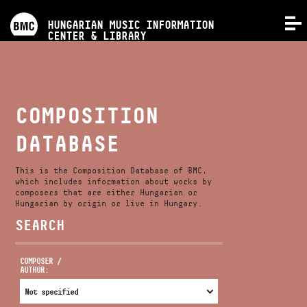
PROGRAMS
HUNGARIAN MUSIC INFORMATION
MENU
CENTER & LIBRARY
COMPETITIONS
TRAININGS
COMPOSITION
DATABASE
RELEASES
This is the Composition Database of BMC,
ABOUT US
which includes information about works by
composers that are either Hungarian or
Hungarian by origin or live in Hungary.
SEARCH
CONTACT
COMPOSER /
AUTHOR:
VIDEO GALLERY