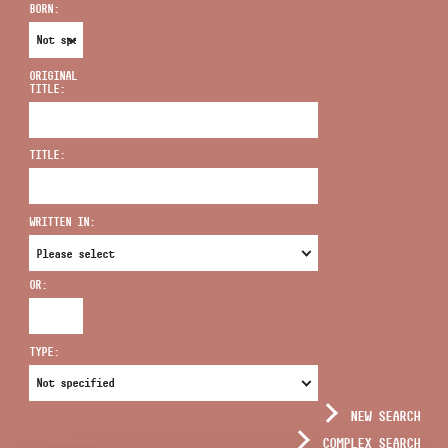
BORN:
ORIGINAL
TITLE:
ADDRESS
TITLE:
EMAIL
infokozpont@bmc.hu
WRITTEN IN:
PHONE
OR:
OPENING HOURS
TYPE:
NEW SEARCH
COMPLEX SEARCH