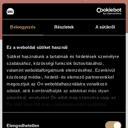
ARTIST DATABASE
COMPOSITION DATABASE
SEARCH
Beleegyezés
Részletek
A sütikről
MUSIC LIBRARY, ONLINE CATALOG
Ez a weboldal sütiket használ
GAMES V/21 -
Sütiket használunk a tartalmak és hirdetések személyre
TITLE OF
THE WORK
szabásához, közösségi funkciók biztosításához,
FAREWELL TO
valamint weboldalforgalmunk elemzéséhez. Ezenkívül
PÁL KADOSA
közösségi média-, hirdető- és elemező partnereinkkel
megosztjuk az Ön weboldalhasználatra vonatkozó
adatait, akik kombinálhatják az adatokat más olyan
Kurtág György
COMPOSER
adatokkal, amelyeket Ön adott meg számukra vagy az
Játékok V/21 - Búcsú Kadosa Páltól
Ön által használt más szolgáltatásokból gyűjtöttek.
ORIGINAL /
HUNGARIAN
TITLE
Hozzájárulás
Games V/21 - Farewell to Pál Kadosa
FOREIGN
LANGUAGE /
Elengedhetetlen
kiválasztása
ENGLISH