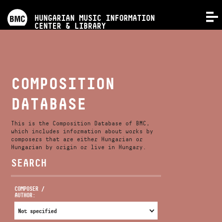
PROGRAMS
HUNGARIAN MUSIC INFORMATION
MENU
CENTER & LIBRARY
COMPETITIONS
TRAININGS
COMPOSITION
DATABASE
RELEASES
This is the Composition Database of BMC,
ABOUT US
which includes information about works by
composers that are either Hungarian or
Hungarian by origin or live in Hungary.
SEARCH
CONTACT
COMPOSER /
AUTHOR:
VIDEO GALLERY