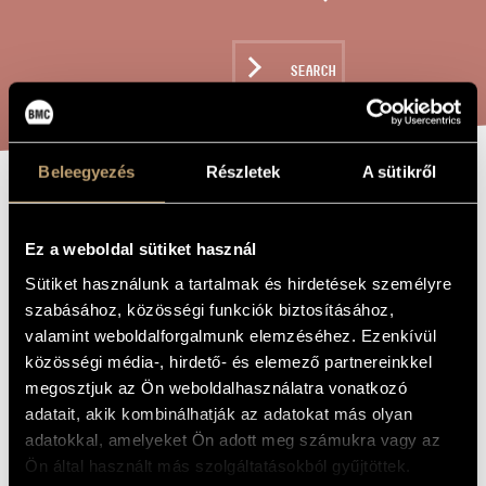
ARTIST DATABASE
COMPOSITION DATABASE
SEARCH
MUSIC LIBRARY, ONLINE CATALOG
Beleegyezés
Részletek
A sütikről
GAMES III/ 6 -
TITLE OF
THE WORK
(FIVE-FINGER
Ez a weboldal sütiket használ
PLAY -
Sütiket használunk a tartalmak és hirdetések személyre
szabásához, közösségi funkciók biztosításához,
CHROMATIC
valamint weboldalforgalmunk elemzéséhez. Ezenkívül
EXERCISE)
közösségi média-, hirdető- és elemező partnereinkkel
megosztjuk az Ön weboldalhasználatra vonatkozó
adatait, akik kombinálhatják az adatokat más olyan
Kurtág György
COMPOSER
adatokkal, amelyeket Ön adott meg számukra vagy az
Ön által használt más szolgáltatásokból gyűjtöttek.
Játékok III/ 6 - (ötujjas - kromatikus gyakorló)
ORIGINAL /
HUNGARIAN