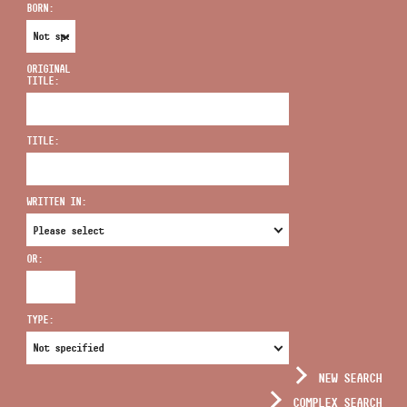
BORN:
ORIGINAL
TITLE:
ADDRESS
TITLE:
EMAIL
infokozpont@bmc.hu
WRITTEN IN:
PHONE
OR:
OPENING HOURS
TYPE:
NEW SEARCH
COMPLEX SEARCH