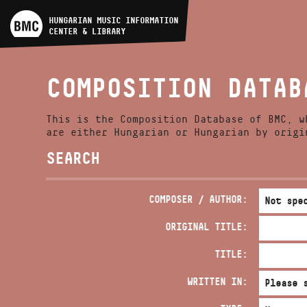
ARTIST DATABASE
HUNGARIAN MUSIC INFORMATION
CENTER & LIBRARY
COMPOSITION DATABASE
COMPOSITION DATAB
MUSIC LIBRARY, ONLINE
CATALOG
This is the Composition Database of BMC, w
are either Hungarian or Hungarian by origi
SEARCH
COMPOSER / AUTHOR:
ORIGINAL TITLE:
TITLE:
WRITTEN IN: