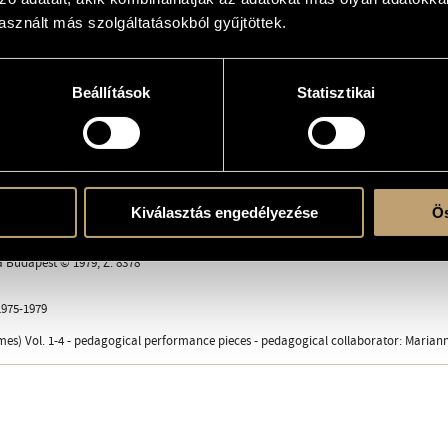
 - Hommage à Kadosa (12 Microludes)
sznált más szolgáltatásokból gyűjtöttek.
es) Vol. 1-4 is dedicated to the memory of Magda Kardos
Beállítások
Statisztikai
 solo
Kiválasztás engedélyezése
Ös
a Budapest © 1979, Z. 8378
975-1979
es) Vol. 1-4 - pedagogical performance pieces - pedagogical collaborator: Marian