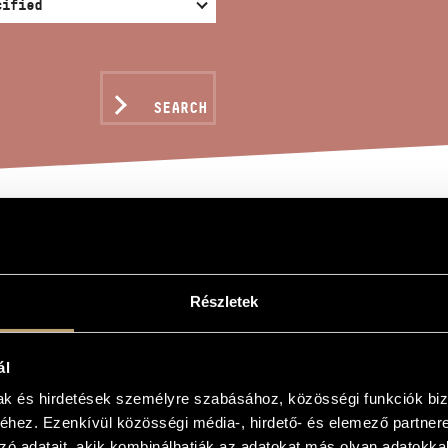
SEARCH
ES II/42 - HOMMAGE À
ROLUDES)
Részletek
ál
gy
mak és hirdetések személyre szabásához, közösségi funkciók biz
42 - Hommage à Kadosa (12 Mikrolúdium)
hez. Ezenkívül közösségi média-, hirdető- és elemező partner
zó adatait, akik kombinálhatják az adatokat más olyan adatokka