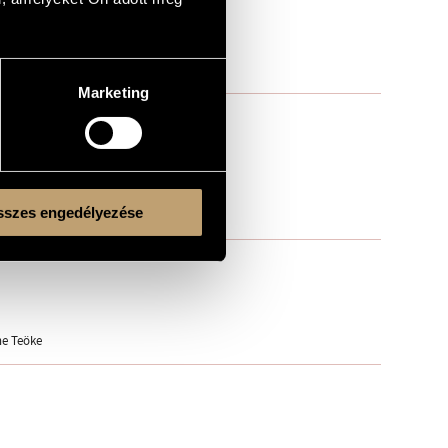
Marketing
szes engedélyezése
ne Teöke