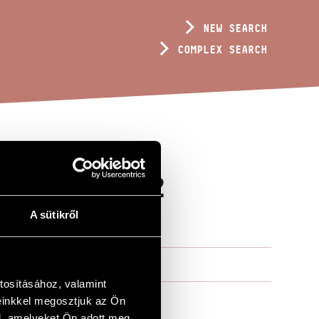
NEW SEARCH
COMPLEX SEARCH
 KADOSA (12
A sütikről
tosításához, valamint
einkkel megosztjuk az Ön
l, amelyeket Ön adott meg