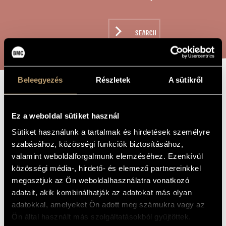
ARTIST DATABASE
COMPOSITION DATABASE
SEARCH
MUSIC LIBRARY, ONLINE CATALOG
Beleegyezés
Részletek
A sütikről
GAMES II/31 -
TITLE OF
THE WORK
CONSOLATION
Ez a weboldal sütiket használ
(IN
Sütiket használunk a tartalmak és hirdetések személyre
szabásához, közösségi funkciók biztosításához,
REMEMBRANCE OF
valamint weboldalforgalmunk elemzéséhez. Ezenkívül
MAGDA SZÁVAI)
közösségi média-, hirdető- és elemező partnereinkkel
megosztjuk az Ön weboldalhasználatra vonatkozó
adatait, akik kombinálhatják az adatokat más olyan
Kurtág György
COMPOSER
adatokkal, amelyeket Ön adott meg számukra vagy az
Ön által használt más szolgáltatásokból gyűjtöttek.
Játékok II/31 - Consolation (Szávai Magda emlékezete)
ORIGINAL /
HUNGARIAN