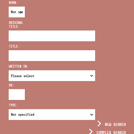
BORN:
ORIGINAL
TITLE:
ADDRESS
TITLE:
EMAIL
infokozpont@bmc.hu
WRITTEN IN:
PHONE
OR:
OPENING HOURS
TYPE:
NEW SEARCH
COMPLEX SEARCH