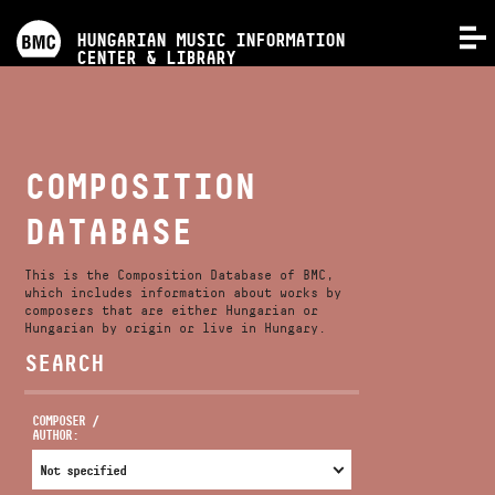
PROGRAMS
HUNGARIAN MUSIC INFORMATION
MENU
CENTER & LIBRARY
COMPETITIONS
TRAININGS
COMPOSITION
DATABASE
RELEASES
This is the Composition Database of BMC,
ABOUT US
which includes information about works by
composers that are either Hungarian or
Hungarian by origin or live in Hungary.
SEARCH
CONTACT
COMPOSER /
AUTHOR:
VIDEO GALLERY