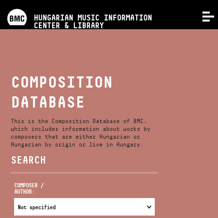
PROGRAMS
HUNGARIAN MUSIC INFORMATION
MENU
CENTER & LIBRARY
COMPETITIONS
TRAININGS
COMPOSITION
DATABASE
RELEASES
This is the Composition Database of BMC,
ABOUT US
which includes information about works by
composers that are either Hungarian or
Hungarian by origin or live in Hungary.
SEARCH
CONTACT
COMPOSER /
AUTHOR:
VIDEO GALLERY