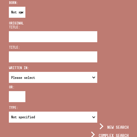
BORN:
ORIGINAL
TITLE:
ADDRESS
TITLE:
EMAIL
infokozpont@bmc.hu
WRITTEN IN:
PHONE
OR:
OPENING HOURS
TYPE:
NEW SEARCH
COMPLEX SEARCH