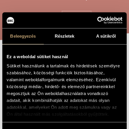
ARTIST DATABASE
COMPOSITION DATABASE
SEARCH
MUSIC LIBRARY, ONLINE CATALOG
Beleegyezés
Részletek
A sütikről
GAMES II/22 -
Ez a weboldal sütiket használ
TITLE OF
THE WORK
HOMMAGE À
Sütiket használunk a tartalmak és hirdetések személyre
szabásához, közösségi funkciók biztosításához,
KABALEVSKY
valamint weboldalforgalmunk elemzéséhez. Ezenkívül
közösségi média-, hirdető- és elemező partnereinkkel
Kurtág György
megosztjuk az Ön weboldalhasználatra vonatkozó
COMPOSER
adatait, akik kombinálhatják az adatokat más olyan
Játékok II/22 - Hommage à Kabalevszkij
ORIGINAL /
adatokkal, amelyeket Ön adott meg számukra vagy az
HUNGARIAN
TITLE
Ön által használt más szolgáltatásokból gyűjtöttek.
Games II/22 - Hommage à Kabalevsky
FOREIGN
LANGUAGE /
ENGLISH