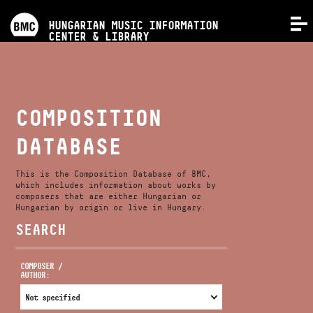
PROGRAMS
HUNGARIAN MUSIC INFORMATION
MENU
CENTER & LIBRARY
COMPETITIONS
TRAININGS
COMPOSITION
DATABASE
RELEASES
This is the Composition Database of BMC,
ABOUT US
which includes information about works by
composers that are either Hungarian or
Hungarian by origin or live in Hungary.
SEARCH
CONTACT
COMPOSER /
AUTHOR:
VIDEO GALLERY