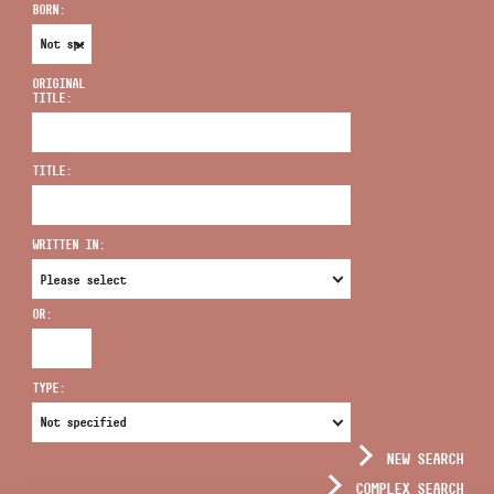
BORN:
ORIGINAL
TITLE:
ADDRESS
TITLE:
EMAIL
infokozpont@bmc.hu
WRITTEN IN:
PHONE
OR:
OPENING HOURS
TYPE:
NEW SEARCH
COMPLEX SEARCH