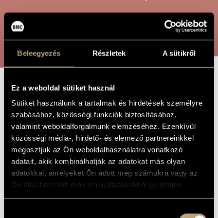
ARTIST DATABASE
COMPOSITION DATABASE
SEARCH
MUSIC LIBRARY, ONLINE CATALOG
Beleegyezés
Részletek
A sütikről
Ez a weboldal sütiket használ
GAMES II/20 -
TITLE OF
Sütiket használunk a tartalmak és hirdetések személyre
THE WORK
HOPSCOTCH
szabásához, közösségi funkciók biztosításához,
valamint weboldalforgalmunk elemzéséhez. Ezenkívül
közösségi média-, hirdető- és elemező partnereinkkel
Kurtág György
COMPOSER
megosztjuk az Ön weboldalhasználatra vonatkozó
adatait, akik kombinálhatják az adatokat más olyan
Játékok II/20 - Ugróiskola
ORIGINAL /
HUNGARIAN
adatokkal, amelyeket Ön adott meg számukra vagy az
TITLE
Ön által használt más szolgáltatásokból gyűjtöttek.
Games II/20 - Hopscotch
FOREIGN
LANGUAGE /
ENGLISH
TITLE
Hozzájárulás