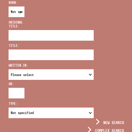
BORN:
ORIGINAL
TITLE:
ADDRESS
TITLE:
EMAIL
infokozpont@bmc.hu
WRITTEN IN:
PHONE
OR:
OPENING HOURS
TYPE:
NEW SEARCH
COMPLEX SEARCH