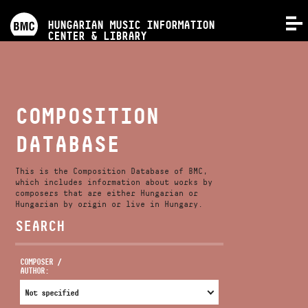
PROGRAMS
HUNGARIAN MUSIC INFORMATION
MENU
CENTER & LIBRARY
COMPETITIONS
TRAININGS
COMPOSITION
DATABASE
RELEASES
This is the Composition Database of BMC,
ABOUT US
which includes information about works by
composers that are either Hungarian or
Hungarian by origin or live in Hungary.
SEARCH
CONTACT
COMPOSER /
AUTHOR:
VIDEO GALLERY