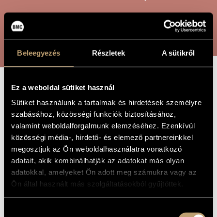
ARTIST DATABASE
COMPOSITION DATABASE
SEARCH
MUSIC LIBRARY, ONLINE CATALOG
Beleegyezés
Részletek
A sütikről
Ez a weboldal sütiket használ
GAMES II/13 -
TITLE OF
Sütiket használunk a tartalmak és hirdetések személyre
THE WORK
(SLIP-´N-STOP)
szabásához, közösségi funkciók biztosításához,
valamint weboldalforgalmunk elemzéséhez. Ezenkívül
közösségi média-, hirdető- és elemező partnereinkkel
Kurtág György
COMPOSER
megosztjuk az Ön weboldalhasználatra vonatkozó
adatait, akik kombinálhatják az adatokat más olyan
Játékok II/13 - (settenkedés-rajtaütés)
ORIGINAL /
HUNGARIAN
adatokkal, amelyeket Ön adott meg számukra vagy az
TITLE
Ön által használt más szolgáltatásokból gyűjtöttek.
Games II/13 - (slip-´n-stop)
FOREIGN
LANGUAGE /
ENGLISH
TITLE
Hozzájárulás