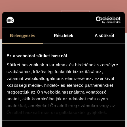
ARTIST DATABASE
COMPOSITION DATABASE
SEARCH
MUSIC LIBRARY, ONLINE CATALOG
Beleegyezés
Részletek
A sütikről
GAMES II/ 7 -
Ez a weboldal sütiket használ
TITLE OF
THE WORK
SHADOW-PLAY-
Sütiket használunk a tartalmak és hirdetések személyre
szabásához, közösségi funkciók biztosításához,
HOQUETUS
valamint weboldalforgalmunk elemzéséhez. Ezenkívül
közösségi média-, hirdető- és elemező partnereinkkel
Kurtág György
megosztjuk az Ön weboldalhasználatra vonatkozó
COMPOSER
adatait, akik kombinálhatják az adatokat más olyan
Játékok II/ 7 - Árnyjáték-Hoquetus
ORIGINAL /
adatokkal, amelyeket Ön adott meg számukra vagy az
HUNGARIAN
TITLE
Ön által használt más szolgáltatásokból gyűjtöttek.
Games II/ 7 - Shadow-play-Hoquetus
FOREIGN
LANGUAGE /
ENGLISH