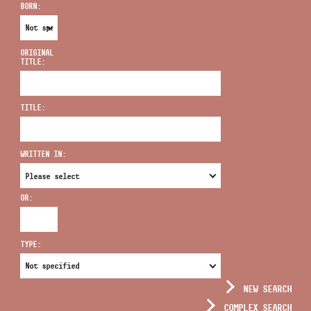
BORN:
ORIGINAL
TITLE:
ADDRESS
TITLE:
EMAIL
infokozpont@bmc.hu
WRITTEN IN:
PHONE
OR:
OPENING HOURS
TYPE:
NEW SEARCH
COMPLEX SEARCH