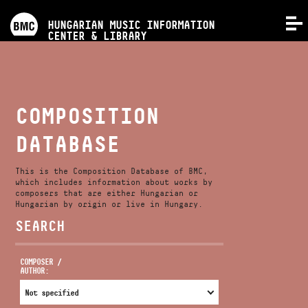
PROGRAMS
HUNGARIAN MUSIC INFORMATION
MENU
CENTER & LIBRARY
COMPETITIONS
TRAININGS
COMPOSITION
DATABASE
RELEASES
This is the Composition Database of BMC,
ABOUT US
which includes information about works by
composers that are either Hungarian or
Hungarian by origin or live in Hungary.
SEARCH
CONTACT
COMPOSER /
AUTHOR:
VIDEO GALLERY