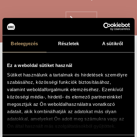
ARTIST DATABASE
COMPOSITION DATABASE
SEARCH
MUSIC LIBRARY, ONLINE CATALOG
Beleegyezés
Részletek
A sütikről
GAMES I/24A -
TITLE OF
THE WORK
Ez a weboldal sütiket használ
PRELIMINARY
Sütiket használunk a tartalmak és hirdetések személyre
EXERCISES TO
szabásához, közösségi funkciók biztosításához,
THE HOQUETUS
valamint weboldalforgalmunk elemzéséhez. Ezenkívül
közösségi média-, hirdető- és elemező partnereinkkel
megosztjuk az Ön weboldalhasználatra vonatkozó
Kurtág György
COMPOSER
adatait, akik kombinálhatják az adatokat más olyan
adatokkal, amelyeket Ön adott meg számukra vagy az
Játékok I/24A - Előtanulmányok a Hoquetushoz
ORIGINAL /
Ön által használt más szolgáltatásokból gyűjtöttek.
HUNGARIAN
TITLE