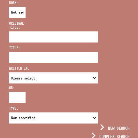
BORN:
ORIGINAL
TITLE:
ADDRESS
TITLE:
EMAIL
infokozpont@bmc.hu
WRITTEN IN:
PHONE
OR:
OPENING HOURS
TYPE:
NEW SEARCH
COMPLEX SEARCH