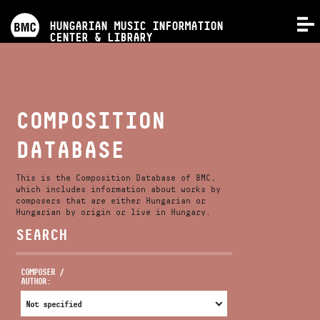
PROGRAMS
HUNGARIAN MUSIC INFORMATION
MENU
CENTER & LIBRARY
COMPETITIONS
TRAININGS
COMPOSITION
DATABASE
RELEASES
This is the Composition Database of BMC,
ABOUT US
which includes information about works by
composers that are either Hungarian or
Hungarian by origin or live in Hungary.
SEARCH
CONTACT
COMPOSER /
AUTHOR:
VIDEO GALLERY