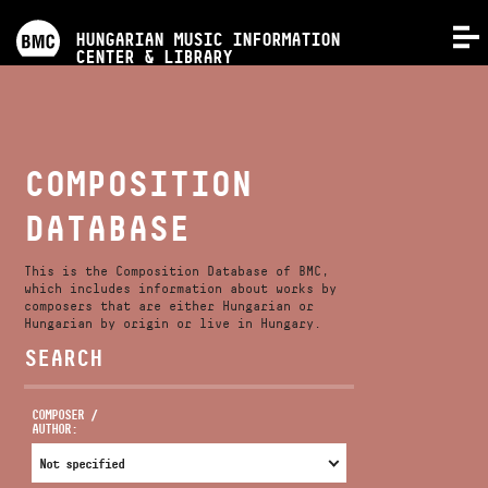
PROGRAMS
HUNGARIAN MUSIC INFORMATION
MENU
CENTER & LIBRARY
COMPETITIONS
TRAININGS
COMPOSITION
DATABASE
RELEASES
This is the Composition Database of BMC,
ABOUT US
which includes information about works by
composers that are either Hungarian or
Hungarian by origin or live in Hungary.
SEARCH
CONTACT
COMPOSER /
AUTHOR:
VIDEO GALLERY