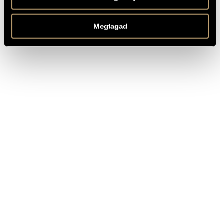
SAMPLE
Composed: 1975-1979
REMARKS,
Megtagad
OTHER INFO
Játékok (Games) Vol. 1-4 - pedagogical performance pieces -
pedagogical collaborator: Marianne Teöke