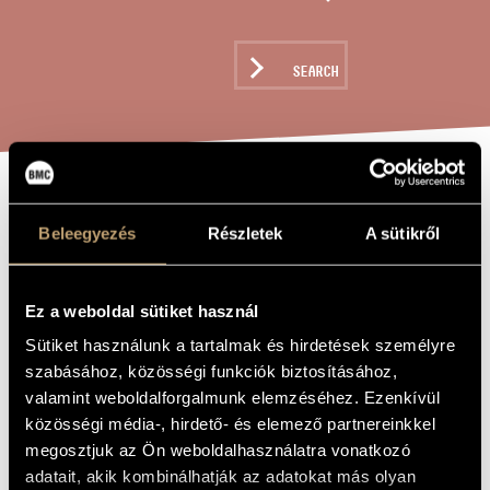
ARTIST DATABASE
COMPOSITION DATABASE
SEARCH
MUSIC LIBRARY, ONLINE CATALOG
GAMES I/ 9A -
TITLE OF
THE WORK
Beleegyezés
Részletek
A sütikről
THE BUNNY AND
THE FOX -
Ez a weboldal sütiket használ
COMPOSED BY
Sütiket használunk a tartalmak és hirdetések személyre
KRISZTINA
szabásához, közösségi funkciók biztosításához,
TAKÁCS, AGED 6
valamint weboldalforgalmunk elemzéséhez. Ezenkívül
közösségi média-, hirdető- és elemező partnereinkkel
megosztjuk az Ön weboldalhasználatra vonatkozó
Kurtág György
COMPOSER
adatait, akik kombinálhatják az adatokat más olyan