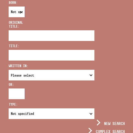
BORN:
ORIGINAL
TITLE:
ADDRESS
TITLE:
EMAIL
infokozpont@bmc.hu
WRITTEN IN:
PHONE
OR:
OPENING HOURS
TYPE:
NEW SEARCH
COMPLEX SEARCH