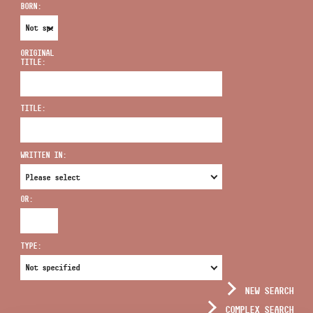
BORN:
ORIGINAL
TITLE:
ADDRESS
TITLE:
EMAIL
infokozpont@bmc.hu
WRITTEN IN:
PHONE
OR:
OPENING HOURS
TYPE:
NEW SEARCH
COMPLEX SEARCH