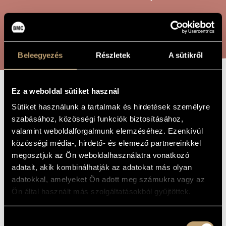
ARTIST DATABASE
COMPOSITION DATABASE
SEARCH
MUSIC LIBRARY, ONLINE CATALOG
Beleegyezés
Részletek
A sütikről
Ez a weboldal sütiket használ
GAMES I/ 8B -
TITLE OF
Sütiket használunk a tartalmak és hirdetések személyre
THE WORK
SOUND ECLIPSE
szabásához, közösségi funkciók biztosításához,
valamint weboldalforgalmunk elemzéséhez. Ezenkívül
közösségi média-, hirdető- és elemező partnereinkkel
Kurtág György
COMPOSER
megosztjuk az Ön weboldalhasználatra vonatkozó
adatait, akik kombinálhatják az adatokat más olyan
Játékok I/ 8B - Hangfogyatkozás
ORIGINAL /
HUNGARIAN
adatokkal, amelyeket Ön adott meg számukra vagy az
TITLE
Ön által használt más szolgáltatásokból gyűjtöttek.
Games I/ 8B - Sound Eclipse
FOREIGN
LANGUAGE /
ENGLISH
TITLE
Hozzájárulás