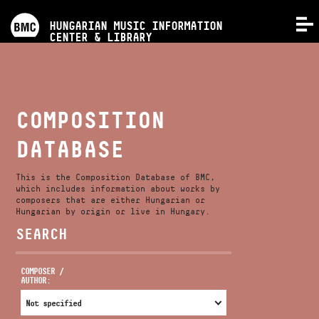
PROGRAMS
HUNGARIAN MUSIC INFORMATION
MENU
CENTER & LIBRARY
COMPETITIONS
TRAININGS
COMPOSITION
DATABASE
RELEASES
This is the Composition Database of BMC,
ABOUT US
which includes information about works by
composers that are either Hungarian or
Hungarian by origin or live in Hungary.
SEARCH
CONTACT
COMPOSER /
AUTHOR:
VIDEO GALLERY