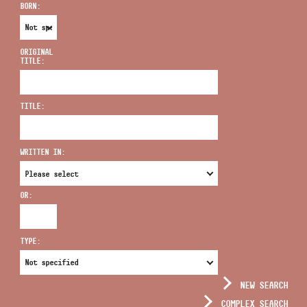
BORN:
ORIGINAL
TITLE:
ADDRESS
TITLE:
EMAIL
infokozpont@bmc.hu
WRITTEN IN:
PHONE
OR:
OPENING HOURS
TYPE:
NEW SEARCH
COMPLEX SEARCH