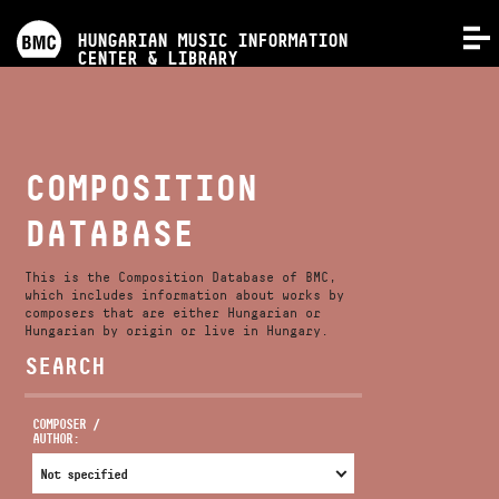
PROGRAMS
HUNGARIAN MUSIC INFORMATION
MENU
CENTER & LIBRARY
COMPETITIONS
TRAININGS
COMPOSITION
DATABASE
RELEASES
This is the Composition Database of BMC,
ABOUT US
which includes information about works by
composers that are either Hungarian or
Hungarian by origin or live in Hungary.
SEARCH
CONTACT
COMPOSER /
AUTHOR:
VIDEO GALLERY