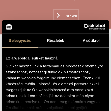
ARTIST DATABASE
COMPOSITION DATABASE
SEARCH
MUSIC LIBRARY, ONLINE CATALOG
Beleegyezés
Részletek
A sütikről
GAMES I/ 4A -
TITLE OF
THE WORK
OBJET TROUVÉ
Ez a weboldal sütiket használ
(2)
Sütiket használunk a tartalmak és hirdetések személyre
szabásához, közösségi funkciók biztosításához,
valamint weboldalforgalmunk elemzéséhez. Ezenkívül
Kurtág György
COMPOSER
közösségi média-, hirdető- és elemező partnereinkkel
megosztjuk az Ön weboldalhasználatra vonatkozó
Játékok I/ 4A - Talált tárgy (2)
ORIGINAL /
HUNGARIAN
adatait, akik kombinálhatják az adatokat más olyan
TITLE
adatokkal, amelyeket Ön adott meg számukra vagy az
Games I/ 4A - Objet trouvé (2)
FOREIGN
Ön által használt más szolgáltatásokból gyűjtöttek.
LANGUAGE /
ENGLISH