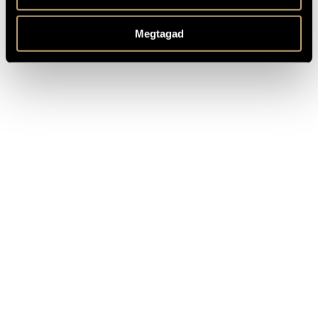
TITLE
PUBLISHER
Megtagad
Weiner, Leó: Orchestral Works
(Complete), Vol. 3 - Divertimentos
Naxos
Nos. 1 and 2