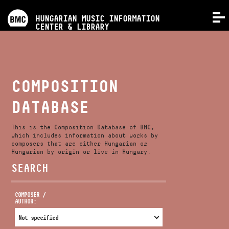
PROGRAMS
HUNGARIAN MUSIC INFORMATION
MENU
CENTER & LIBRARY
COMPETITIONS
TRAININGS
COMPOSITION
DATABASE
RELEASES
This is the Composition Database of BMC,
ABOUT US
which includes information about works by
composers that are either Hungarian or
Hungarian by origin or live in Hungary.
SEARCH
CONTACT
COMPOSER /
AUTHOR:
VIDEO GALLERY