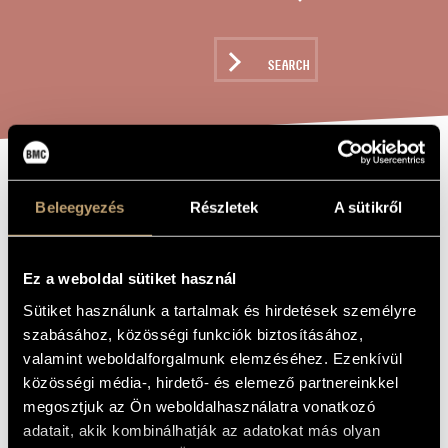
ARTIST DATABASE
COMPOSITION DATABASE
SEARCH
MUSIC LIBRARY, ONLINE CATALOG
DIVERTIMENTO
TITLE OF
Beleegyezés
Részletek
A sütikről
THE WORK
NO. 1, OP. 20
Ez a weboldal sütiket használ
Weiner Leó
COMPOSER
Sütiket használunk a tartalmak és hirdetések személyre
Divertimento No. 1, Op. 20
szabásához, közösségi funkciók biztosításához,
ORIGINAL /
HUNGARIAN
valamint weboldalforgalmunk elemzéséhez. Ezenkívül
TITLE
közösségi média-, hirdető- és elemező partnereinkkel
Divertimento No. 1, Op. 20
FOREIGN
LANGUAGE /
megosztjuk az Ön weboldalhasználatra vonatkozó
ENGLISH
adatait, akik kombinálhatják az adatokat más olyan
TITLE