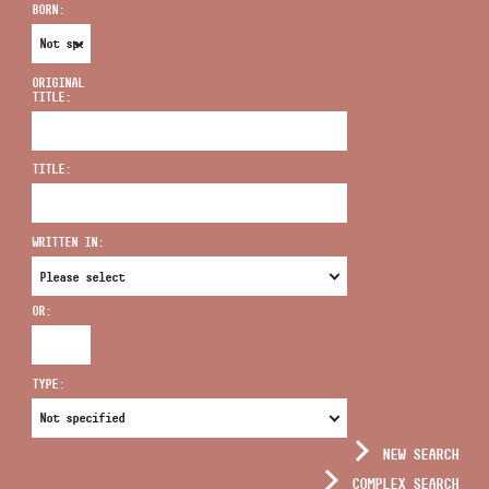
BORN:
ORIGINAL
TITLE:
ADDRESS
TITLE:
EMAIL
infokozpont@bmc.hu
WRITTEN IN:
PHONE
OR:
OPENING HOURS
TYPE:
NEW SEARCH
COMPLEX SEARCH