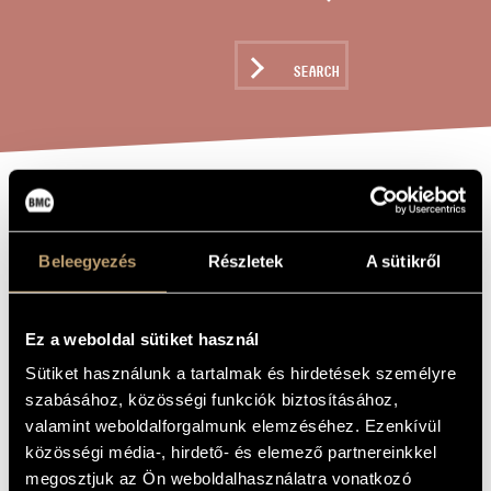
ARTIST DATABASE
COMPOSITION DATABASE
SEARCH
MUSIC LIBRARY, ONLINE CATALOG
ROMANCE, OP.
TITLE OF
THE WORK
29
Beleegyezés
Részletek
A sütikről
Weiner Leó
COMPOSER
Ez a weboldal sütiket használ
Románc, Op. 29
ORIGINAL /
Sütiket használunk a tartalmak és hirdetések személyre
HUNGARIAN
TITLE
szabásához, közösségi funkciók biztosításához,
Romance, Op. 29
valamint weboldalforgalmunk elemzéséhez. Ezenkívül
FOREIGN
LANGUAGE /
közösségi média-, hirdető- és elemező partnereinkkel
ENGLISH
TITLE
megosztjuk az Ön weboldalhasználatra vonatkozó