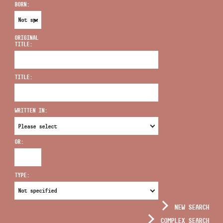
BORN:
ORIGINAL
TITLE:
ADDRESS
TITLE:
EMAIL
infokozpont@bmc.hu
WRITTEN IN:
PHONE
OR:
OPENING HOURS
TYPE:
NEW SEARCH
COMPLEX SEARCH