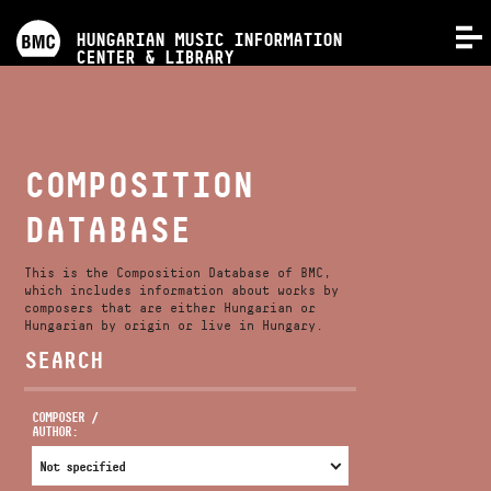
PROGRAMS
HUNGARIAN MUSIC INFORMATION
MENU
CENTER & LIBRARY
COMPETITIONS
TRAININGS
COMPOSITION
DATABASE
RELEASES
This is the Composition Database of BMC,
ABOUT US
which includes information about works by
composers that are either Hungarian or
Hungarian by origin or live in Hungary.
SEARCH
CONTACT
COMPOSER /
AUTHOR:
VIDEO GALLERY