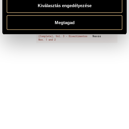
Kiválasztás engedélyezése
RECORDINGS
Megtagad
TITLE
PUBLISHER
Weiner, Leó: Orchestral Works
(Complete), Vol. 3 - Divertimentos
Naxos
Nos. 1 and 2