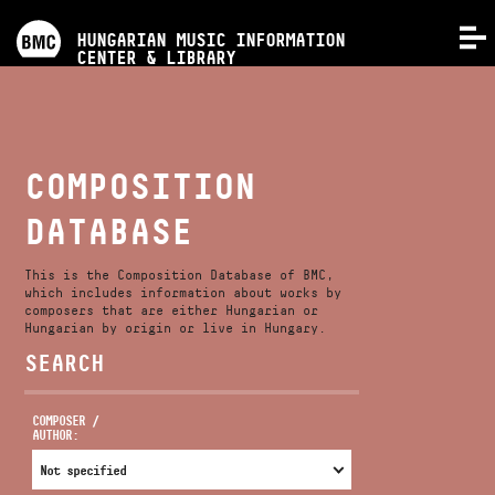
PROGRAMS
HUNGARIAN MUSIC INFORMATION
MENU
CENTER & LIBRARY
COMPETITIONS
TRAININGS
COMPOSITION
DATABASE
RELEASES
This is the Composition Database of BMC,
ABOUT US
which includes information about works by
composers that are either Hungarian or
Hungarian by origin or live in Hungary.
SEARCH
CONTACT
COMPOSER /
AUTHOR:
VIDEO GALLERY