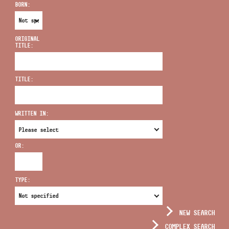
BORN:
ORIGINAL
TITLE:
ADDRESS
TITLE:
EMAIL
infokozpont@bmc.hu
WRITTEN IN:
PHONE
OR:
OPENING HOURS
TYPE:
NEW SEARCH
COMPLEX SEARCH