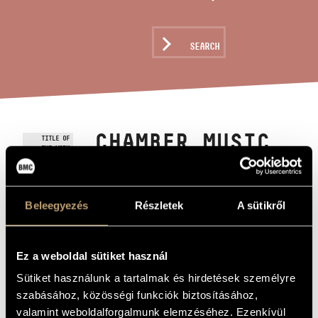
ARTIST DATABASE
COMPOSITION DATABASE
SEARCH
MUSIC LIBRARY, ONLINE CATALOG
CHAMBER MUSIC
TITLE OF
THE WORK
(IN MEMORIAM
NATALIE AND
SERGE
Beleegyezés
Részletek
A sütikről
KOUSSEVITZKY)
Ez a weboldal sütiket használ
Durkó Zsolt
Sütiket használunk a tartalmak és hirdetések személyre
COMPOSER
szabásához, közösségi funkciók biztosításához,
Kamarazene (In memoriam Natalie and Serge Koussevitzky)
ORIGINAL /
valamint weboldalforgalmunk elemzéséhez. Ezenkívül
HUNGARIAN