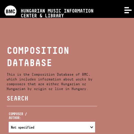
PROGRAMS
HUNGARIAN MUSIC INFORMATION
MENU
CENTER & LIBRARY
COMPETITIONS
TRAININGS
COMPOSITION
DATABASE
RELEASES
This is the Composition Database of BMC,
ABOUT US
which includes information about works by
composers that are either Hungarian or
Hungarian by origin or live in Hungary.
SEARCH
CONTACT
COMPOSER /
AUTHOR:
VIDEO GALLERY