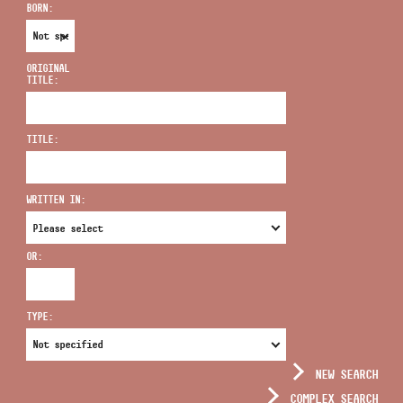
BORN:
ORIGINAL
TITLE:
ADDRESS
TITLE:
EMAIL
infokozpont@bmc.hu
WRITTEN IN:
PHONE
OR:
OPENING HOURS
TYPE:
NEW SEARCH
COMPLEX SEARCH