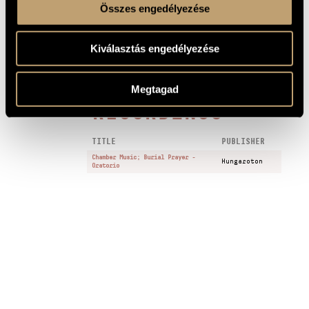
Buy here!
Összes engedélyezése
SOURCE
UNESCO series: Hungaroton SLPX-11803, 1976 - István Lantos,
RECORDINGS
Erzésbet Tusa (pf.), Strings of the Budapest Symphony
Orchestra, György Lehel (cond.)
Kiválasztás engedélyezése
1 MIN.
Chamber Music
1
SAMPLE
Megtagad
RECORDINGS
TITLE
PUBLISHER
Chamber Music; Burial Prayer -
Hungaroton
Oratorio