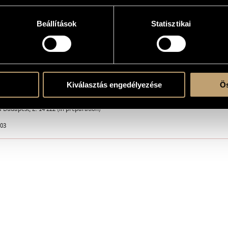
 and Messages for string duo - Ligatura Y
hi, Ken Hakii
Beállítások
Statisztikai
sic
Kiválasztás engedélyezése
Ös
a Budapest, Z. 14 222 (in preparation)
003