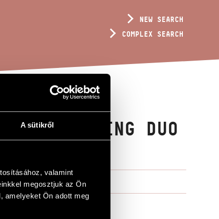
NEW SEARCH
COMPLEX SEARCH
ES FOR STRING DUO
A sütikről
tosításához, valamint
einkkel megosztjuk az Ön
l, amelyeket Ön adott meg