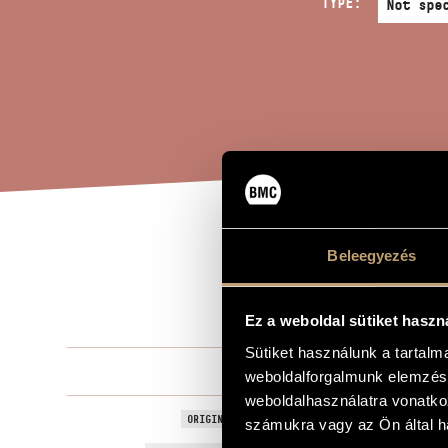
TYPE:
SIG
Beleegyezés
TITLE OF THE WORK
- L
Ez a weboldal sütiket haszn
Sütiket használunk a tartal
Kurtág Györ
COMPOSER
weboldalforgalmunk elemzésé
weboldalhasználatra vonatko
Jelek, játék
ORIGINAL / HUNGARIAN TITLE
számukra vagy az Ön által ha