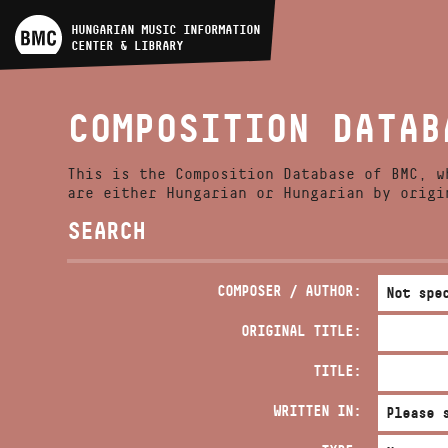
ARTIST DATABASE
HUNGARIAN MUSIC INFORMATION
CENTER & LIBRARY
COMPOSITION DATABASE
COMPOSITION DATAB
MUSIC LIBRARY, ONLINE
CATALOG
This is the Composition Database of BMC, w
are either Hungarian or Hungarian by origi
SEARCH
COMPOSER / AUTHOR:
ORIGINAL TITLE:
TITLE:
WRITTEN IN: