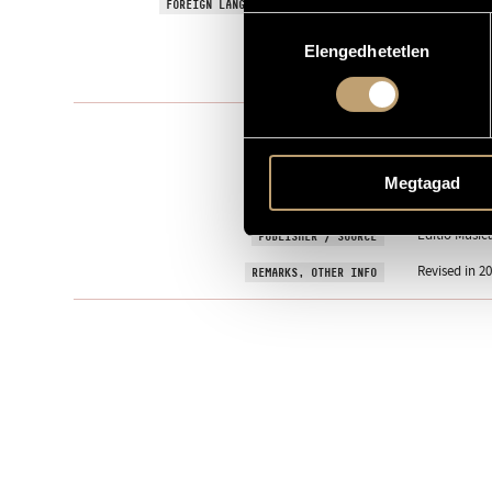
Signs, Games
FOREIGN LANGUAGE / ENGLISH TITLE
Hozzájárulás
Hiromi Kikuc
DEDICATION
Elengedhetetlen
kiválasztása
2001
YEAR OF COMPOSITION
Chamber Mu
TYPE
2
NUMBER OF PLAYERS
Megtagad
vl., vla.
INSTRUMENTATION
Editio Music
PUBLISHER / SOURCE
Revised in 2
REMARKS, OTHER INFO