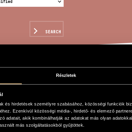
SEARCH
NS, GAMES AND MESSAG
Részletek
IGATURA Y
ál
mak és hirdetések személyre szabásához, közösségi funkciók biz
gy
hez. Ezenkívül közösségi média-, hirdető- és elemező partner
zó adatait, akik kombinálhatják az adatokat más olyan adatokka
ok és üzenetek vonósduóra - Ligatura Y
sznált más szolgáltatásokból gyűjtöttek.