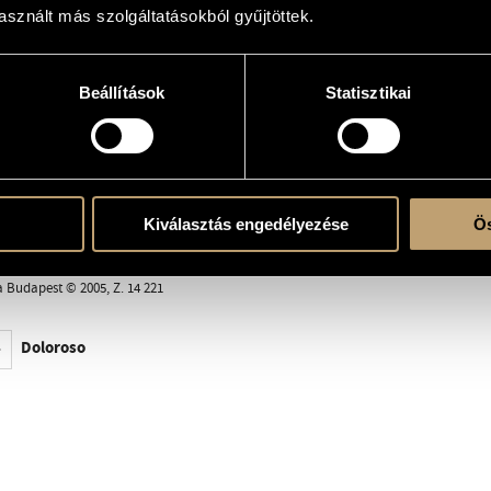
 and Messages for Viola 14 - Doloroso
sznált más szolgáltatásokból gyűjtöttek.
lys
Beállítások
Statisztikai
 solo
Kiválasztás engedélyezése
Ös
a Budapest © 2005, Z. 14 221
Doloroso