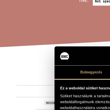
TYPE:
SIG
TITLE OF THE WORK
DOL
Beleegyezés
Ez a weboldal sütiket haszn
Kurtág Györ
COMPOSER
Sütiket használunk a tartal
weboldalforgalmunk elemzésé
Jelek, játék
ORIGINAL / HUNGARIAN TITLE
weboldalhasználatra vonatko