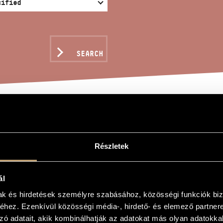
SEARCH
NS, GAMES AND MESSAG
OROSO
Részletek
ál
gy
mak és hirdetések személyre szabásához, közösségi funkciók biz
hez. Ezenkívül közösségi média-, hirdető- és elemező partner
ok és üzenetek mélyhegedűre 14 - Doloroso
zó adatait, akik kombinálhatják az adatokat más olyan adatokka