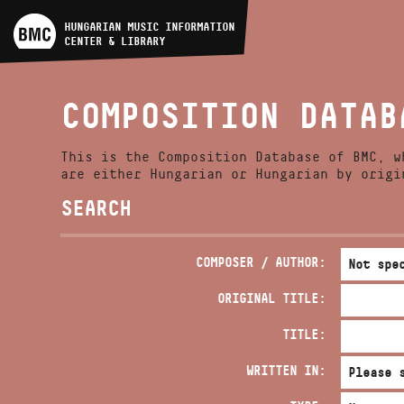
ARTIST DATABASE
HUNGARIAN MUSIC INFORMATION
CENTER & LIBRARY
COMPOSITION DATABASE
COMPOSITION DATAB
MUSIC LIBRARY, ONLINE
CATALOG
This is the Composition Database of BMC, w
are either Hungarian or Hungarian by origi
SEARCH
COMPOSER / AUTHOR:
ORIGINAL TITLE:
TITLE:
WRITTEN IN: