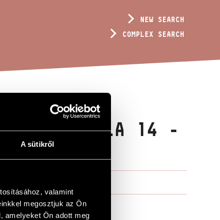
NEW SEARCH
COMPLEX SEARCH
ES FOR VIOLA 14 -
A sütikről
tosításához, valamint
einkkel megosztjuk az Ön
l, amelyeket Ön adott meg