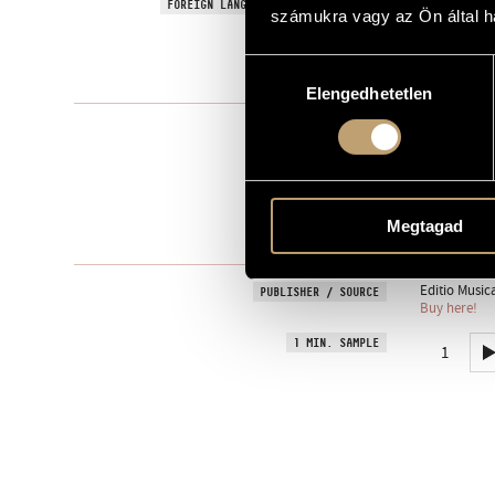
Signs, Games
FOREIGN LANGUAGE / ENGLISH TITLE
számukra vagy az Ön által ha
to the Garzu
DEDICATION
Hozzájárulás
1992
YEAR OF COMPOSITION
Elengedhetetlen
kiválasztása
Instrumental
TYPE
1
NUMBER OF PLAYERS
vla.
INSTRUMENTATION
Megtagad
1 min
DURATION
Editio Music
PUBLISHER / SOURCE
Buy here!
1 MIN. SAMPLE
1