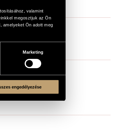
tosításához, valamint
einkkel megosztjuk az Ön
l, amelyeket Ön adott meg
Marketing
szes engedélyezése