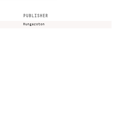
PUBLISHER
Hungaroton
Kulturális és Innovációs Minisztérium
Nemzeti Kulturális Alap
Ferencváros
greenroom creative agency