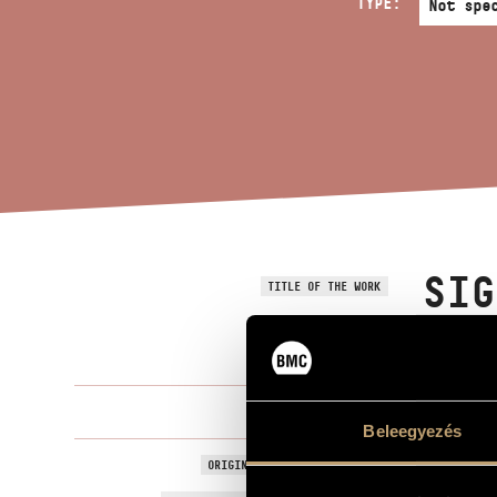
TYPE:
SIG
TITLE OF THE WORK
VIO
Kurtág Györ
COMPOSER
Beleegyezés
Jelek, játéko
ORIGINAL / HUNGARIAN TITLE