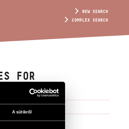
NEW SEARCH
COMPLEX SEARCH
ES FOR
..
A sütikről