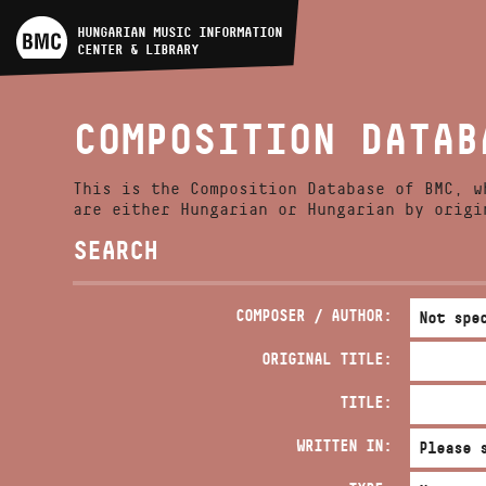
ARTIST DATABASE
HUNGARIAN MUSIC INFORMATION
CENTER & LIBRARY
COMPOSITION DATABASE
COMPOSITION DATAB
MUSIC LIBRARY, ONLINE
CATALOG
This is the Composition Database of BMC, w
are either Hungarian or Hungarian by origi
SEARCH
COMPOSER / AUTHOR:
ORIGINAL TITLE:
TITLE:
WRITTEN IN: