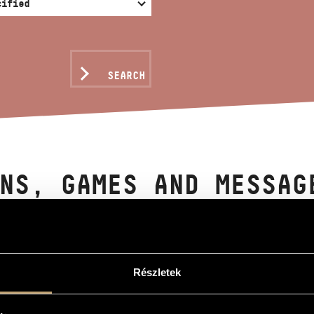
SEARCH
NS, GAMES AND MESSAG
LONCELLO 8 - AZ HIT.
gy
Részletek
k és üzenetek gordonkára 8 - Az hit...