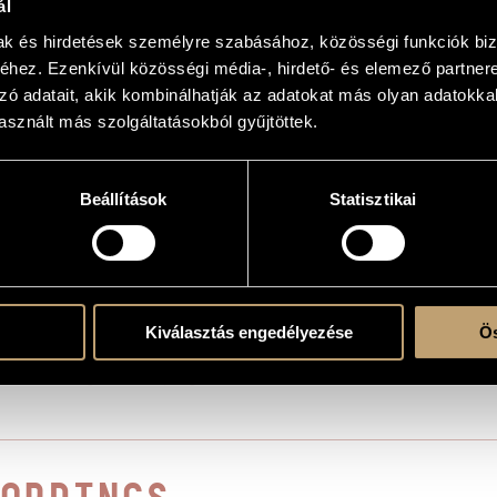
and Messages for violoncello 8 - Az hit...
ál
mak és hirdetések személyre szabásához, közösségi funkciók biz
hez. Ezenkívül közösségi média-, hirdető- és elemező partner
 solo
zó adatait, akik kombinálhatják az adatokat más olyan adatokka
sznált más szolgáltatásokból gyűjtöttek.
Beállítások
Statisztikai
ition; Editio Musica Budapest © 2007, Z. 14 224
IGNIES 01, 2000
Kiválasztás engedélyezése
Ös
yings of Péter Bornemissza Op. 7
es and Messages for oboe / English horn - Az hit...