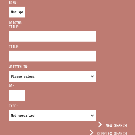
BORN:
ORIGINAL
TITLE:
ADDRESS
TITLE:
EMAIL
infokozpont@bmc.hu
WRITTEN IN:
PHONE
OR:
OPENING HOURS
TYPE:
NEW SEARCH
COMPLEX SEARCH