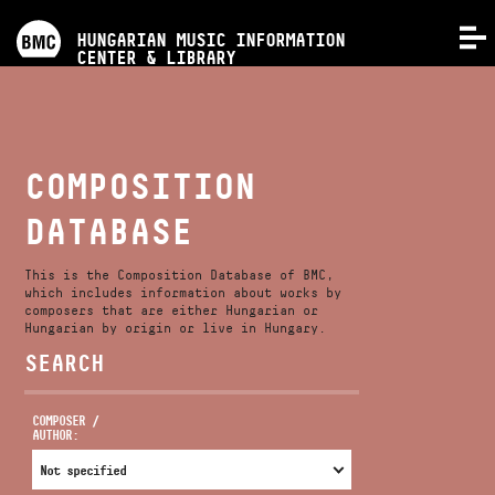
PROGRAMS
HUNGARIAN MUSIC INFORMATION
MENU
CENTER & LIBRARY
COMPETITIONS
TRAININGS
COMPOSITION
DATABASE
RELEASES
This is the Composition Database of BMC,
ABOUT US
which includes information about works by
composers that are either Hungarian or
Hungarian by origin or live in Hungary.
SEARCH
CONTACT
COMPOSER /
AUTHOR:
VIDEO GALLERY