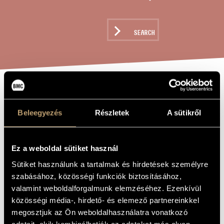
ARTIST DATABASE
COMPOSITION DATABASE
SEARCH
MUSIC LIBRARY, ONLINE CATALOG
PRE-LUDES /
TITLE OF
THE WORK
VOR-SPIELE
Beleegyezés
Részletek
A sütikről
Kurtág György
COMPOSER
Ez a weboldal sütiket használ
Sütiket használunk a tartalmak és hirdetések személyre
Elő-Játékok
ORIGINAL /
HUNGARIAN
szabásához, közösségi funkciók biztosításához,
TITLE
valamint weboldalforgalmunk elemzéséhez. Ezenkívül
Pre-Ludes / Vor-Spiele
FOREIGN
közösségi média-, hirdető- és elemező partnereinkkel
LANGUAGE /
ENGLISH
megosztjuk az Ön weboldalhasználatra vonatkozó
TITLE
adatait, akik kombinálhatják az adatokat más olyan