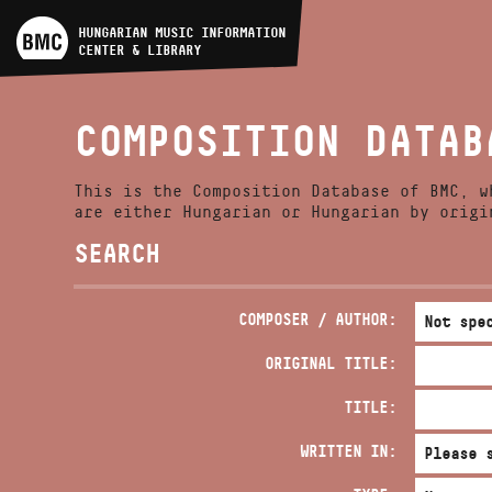
ARTIST DATABASE
HUNGARIAN MUSIC INFORMATION
CENTER & LIBRARY
COMPOSITION DATABASE
COMPOSITION DATAB
MUSIC LIBRARY, ONLINE
CATALOG
This is the Composition Database of BMC, w
are either Hungarian or Hungarian by origi
SEARCH
COMPOSER / AUTHOR:
ORIGINAL TITLE:
TITLE:
WRITTEN IN: