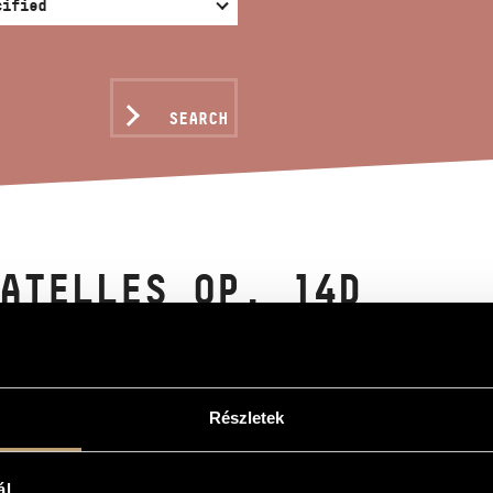
SEARCH
ATELLES OP. 14D
gy
p. 14d
Részletek
p. 14d
ouble bass and piano
ál