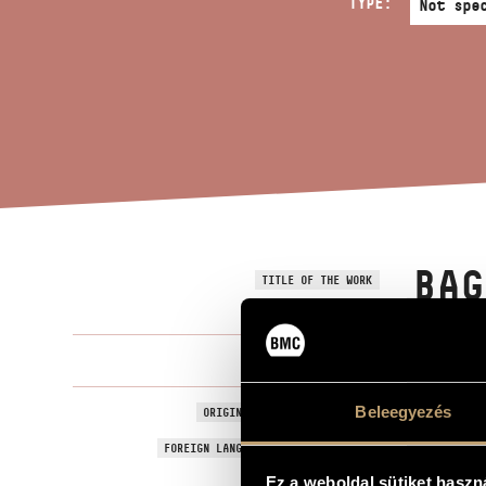
TYPE:
BAG
TITLE OF THE WORK
Kurtág Györ
COMPOSER
Bagatellek O
Beleegyezés
ORIGINAL / HUNGARIAN TITLE
Bagatelles O
FOREIGN LANGUAGE / ENGLISH TITLE
For flute, d
Ez a weboldal sütiket haszn
SUBTITLE