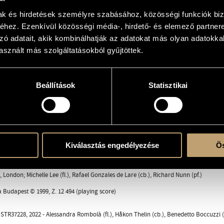
mak és hirdetések személyre szabásához, közösségi funkciók biz
hez. Ezenkívül közösségi média-, hirdető- és elemező partner
zó adatait, akik kombinálhatják az adatokat más olyan adatokka
sic
sznált más szolgáltatásokból gyűjtöttek.
Beállítások
Statisztikai
ál [Furious Chorale]
 J. S. B.
zei viragoc... [Like the flowers of the field] (In memoriam Ilona Ligeti)
szelíden [Wild and Tame]
ember... [Flowers we are, mere flowers]
Kiválasztás engedélyezése
Ös
t lenhajú lány [La fille aux cheveux de lin - enragée]
 London; Michelle Lee (fl.), Rafael Gonzales de Lare (cb.), Richard Nunn (pf.)
a Budapest © 1999, Z. 12 494 (playing score)
 STR37228, 2022 - Alessandra Rombolà (fl.), Håkon Thelin (cb.), Benedetto Boccuzzi (