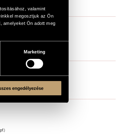
tosításához, valamint
einkkel megosztjuk az Ön
l, amelyeket Ön adott meg
Marketing
szes engedélyezése
pf.)