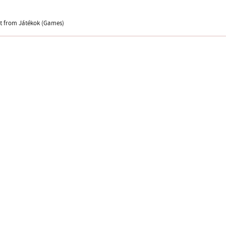
 from Játékok (Games)
Design
ter
facebook page
YouTube channel