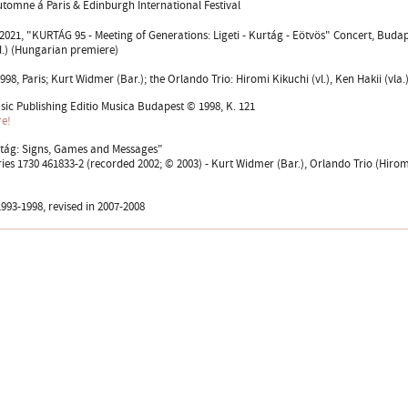
utomne á Paris & Edinburgh International Festival
2021, "KURTÁG 95 - Meeting of Generations: Ligeti - Kurtág - Eötvös" Concert, Buda
.) (Hungarian premiere)
98, Paris; Kurt Widmer (Bar.); the Orlando Trio: Hiromi Kikuchi (vl.), Ken Hakii (vla.)
sic Publishing Editio Musica Budapest © 1998, K. 121
re!
tág: Signs, Games and Messages"
es 1730 461833-2 (recorded 2002; © 2003) - Kurt Widmer (Bar.), Orlando Trio (Hiromi K
93-1998, revised in 2007-2008