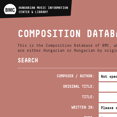
ARTIST DATABASE
HUNGARIAN MUSIC INFORMATION
CENTER & LIBRARY
COMPOSITION DATABASE
COMPOSITION DATAB
MUSIC LIBRARY, ONLINE
CATALOG
This is the Composition Database of BMC, w
are either Hungarian or Hungarian by origi
SEARCH
COMPOSER / AUTHOR:
ORIGINAL TITLE:
TITLE:
WRITTEN IN: