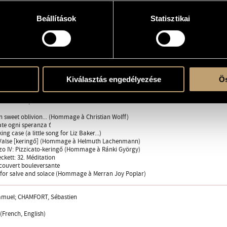
on (to Yehuda) [jelenés (Jehuda Elkanának)]
(à Anne-Marie Brunner) [a bolondja (Brunner Panninak)
Beállítások
Statisztikai
 du néant... (Hommage à Erik Satie) [a semmi legalján (Erik Satie emlékének)]
e pire... [szemben a rosszal]
re [leltár] (Hommage à Jan van Vlijmen)
o II
(Hommage à François Sulyok [Sulyok Ferencnek])
o III
nt [mozzanat]
Kiválasztás engedélyezése
Ös
erme [szilárd léptekkel]
 l´ancre... [... horgonyt fel...]
-Beckett: que le cœur de l´homme...; how hollow...
ion sweet oblivion... (Hommage à Christian Wolff)
iate ogni speranza ť
ing case (a little song for Liz Baker...)
: Valse [keringő] (Hommage à Helmuth Lachenmann)
zo IV: Pizzicato-keringő (Hommage à Ránki György)
kett: 32. Méditation
écouvert bouleversante
g for salve and solace (Hommage à Merran Joy Poplar)
muel; CHAMFORT, Sébastien
 (French, English)