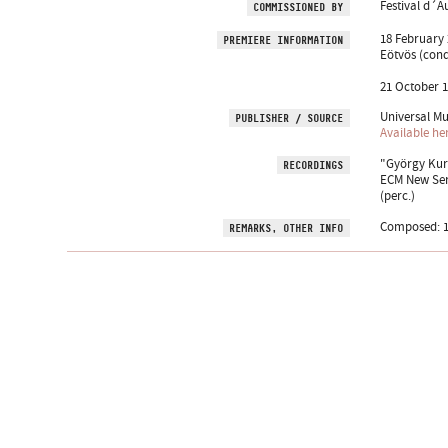
Festival d´A
COMMISSIONED BY
18 February 
PREMIERE INFORMATION
Eötvös (cond
21 October 19
Universal Mu
PUBLISHER / SOURCE
Available he
"György Kur
RECORDINGS
ECM New Seri
(perc.)
Composed: 19
REMARKS, OTHER INFO