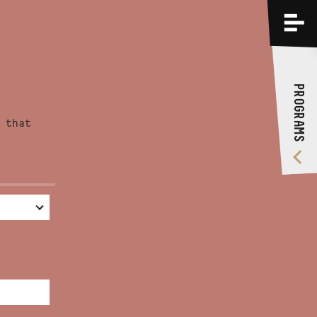
PROGRAMS
TRAININGS
PROGRAMS
ABOUT US
 that
VIDEO GALLERY