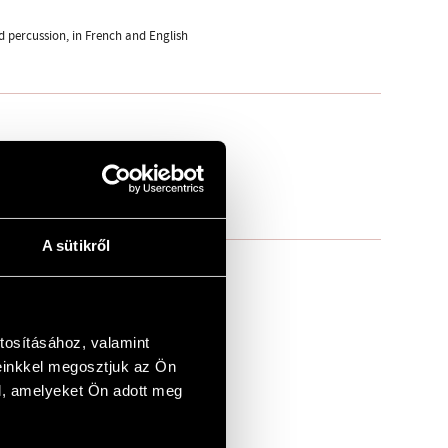
d percussion, in French and English
A sütikről
rgynek)]
tosításához, valamint
einkkel megosztjuk az Ön
l, amelyeket Ön adott meg