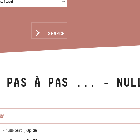
SEARCH
 PAS À PAS ... - NUL
gy
.. - nulle part..., Op. 36