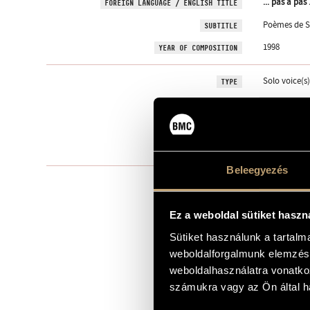
... pas à pas .
FOREIGN LANGUAGE / ENGLISH TITLE
Poèmes de Sa
SUBTITLE
1998
YEAR OF COMPOSITION
Solo voice(s)
TYPE
5
NUMBER OF PLAYERS
Bar. - perc. (1
INSTRUMENTATION
35 min
DURATION
Beleegyezés
1. Introduzi
MOVEMENTS, PARTS
2. pas à pas 
3. le nain [
4. octave (M
Ez a weboldal sütiket haszn
5. Imagine...
6. octave (d
Sütiket használunk a tartal
7. écoute-les
weboldalforgalmunk elemzésé
8. berceuse 
9. Intermezz
weboldalhasználatra vonatko
10. ... d´où...
számukra vagy az Ön által ha
11. elles vi
12. rêve [ál