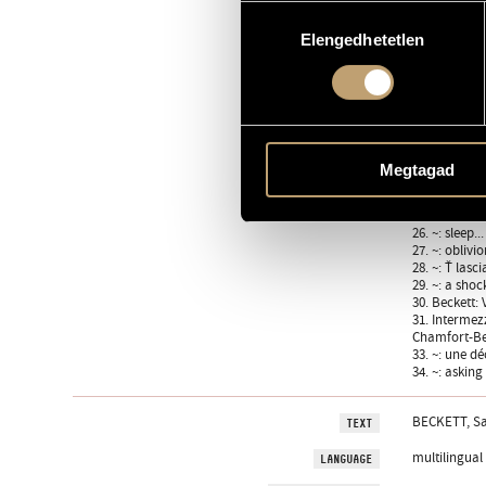
13. appariti
Hozzájárulás
14. fous... 
Elengedhetetlen
kiválasztása
15. fin fond
16. en face l
17. inventai
18. Intermezz
19. Dieppe 
20. La calma
21. Intermezz
22. mouveme
Megtagad
23. de pied f
24. ... levons
25. Chamfort
26. ~: sleep...
27. ~: obliv
28. ~: Ť lasc
29. ~: a shock
30. Beckett
31. Intermez
Chamfort-Bec
33. ~: une d
34. ~: askin
BECKETT, Sa
TEXT
multilingual
LANGUAGE