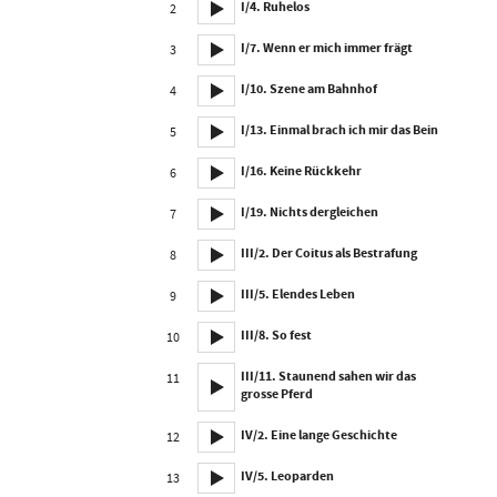
I/4. Ruhelos
2
I/7. Wenn er mich immer frägt
3
I/10. Szene am Bahnhof
4
I/13. Einmal brach ich mir das Bein
5
I/16. Keine Rückkehr
6
I/19. Nichts dergleichen
7
III/2. Der Coitus als Bestrafung
8
III/5. Elendes Leben
9
III/8. So fest
10
III/11. Staunend sahen wir das
11
grosse Pferd
IV/2. Eine lange Geschichte
12
IV/5. Leoparden
13