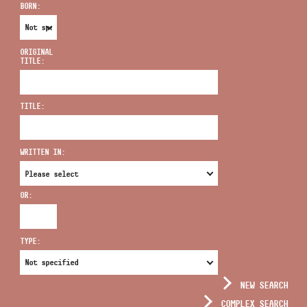
BORN:
ORIGINAL
TITLE:
ADDRESS
TITLE:
EMAIL
infokozpont@bmc.hu
WRITTEN IN:
PHONE
OR:
OPENING HOURS
TYPE:
NEW SEARCH
COMPLEX SEARCH