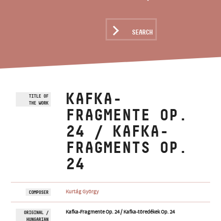
ARTIST DATABASE
COMPOSITION DATABASE
SEARCH
MUSIC LIBRARY, ONLINE CATALOG
KAFKA-
TITLE OF
THE WORK
FRAGMENTE OP.
24 / KAFKA-
FRAGMENTS OP.
24
Kurtág György
COMPOSER
Kafka-Fragmente Op. 24 / Kafka-töredékek Op. 24
ORIGINAL /
HUNGARIAN