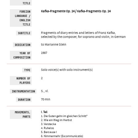
TITLE
Kafka-Fragmente Op. 24 / Kafka-Fragments Op. 24
FOREIGN
LANGUAGE /
ENGLISH
TITLE
Fragments of diary entries and letters of Franz Kafka,
SUBTITLE
selected by the composer, for soprano and violin, in German
to Marianne Stein
DEDICATION
1987
YEAR OF
COMPOSITION
Solo voice(s) with solo instrument(s)
TYPE
2
NUMBER OF
PLAYERS
S., vl.
INSTRUMENTATION
70 min
DURATION
I. Teil
MOVEMENTS,
1. Die Guten gehn im gleichen Schritt"
PARTS
2. Wie ein Weg im Herbst
3. Verstecke
4. Ruhelos
5. Berceuse I
6. Nimmermehr (Excommunicatio)