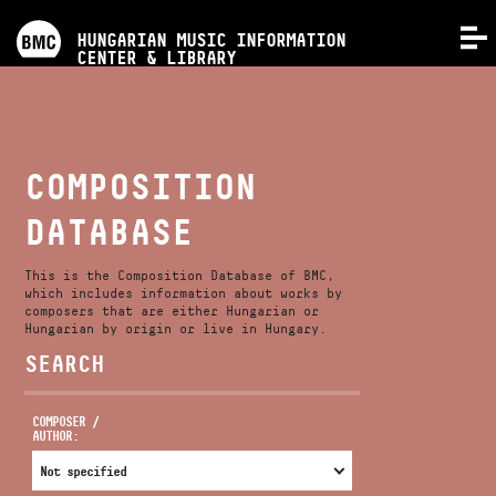
PROGRAMS
HUNGARIAN MUSIC INFORMATION
MENU
CENTER & LIBRARY
COMPETITIONS
TRAININGS
COMPOSITION
DATABASE
RELEASES
This is the Composition Database of BMC,
ABOUT US
which includes information about works by
composers that are either Hungarian or
Hungarian by origin or live in Hungary.
SEARCH
CONTACT
COMPOSER /
AUTHOR:
VIDEO GALLERY