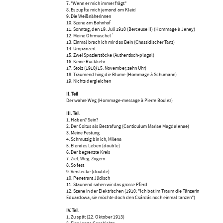
7. "Wenn er mich immer frägt"
8. Es zupfte mich jemand am Kleid
9. Die Weißnäherinnen
10. Szene am Bahnhof
11. Sonntag, den 19. Juli 1910 (Berceuse II) (Hommage à Jeney)
12. Meine Ohrmuschel´
13. Einmal brach ich mir das Bein (Chassidischer Tanz)
14. Umpanzert
15. Zwei Spazierstöcke (Authentisch-plagal)
16. Keine Rückkehr
17. Stolz (1910/15. November, zehn Uhr)
18. Träumend hing die Blume (Hommage à Schumann)
19. Nichts dergleichen
II. Teil
Der wahre Weg (Hommage-message à Pierre Boulez)
III. Teil
1. Haben? Sein?
2. Der Coitus als Bestrafung (Canticulum Mariae Magdalenae)
3. Meine Festung
4. Schmutzig bin ich, Milena
5. Elendes Leben (double)
6. Der begrenzte Kreis
7. Ziel, Weg, Zögern
8. So fest
9. Verstecke (double)
10. Penetrant Jüdisch
11. Staunend sahen wir das grosse Pferd
12. Szene in der Elektrischen (1910: "Ich bat im Traum die Tänzerin
Eduardowa, sie möchte doch den Csárdás noch einmal tanzen")
IV. Teil
1. Zu spät (22. Oktober 1913)