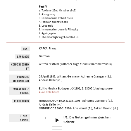
Part IV
1. Too late (22nd October 1913)
2. A long story
3. In memoriam Robert Klein
4. From an old notebook
5. Leopards
6. In memoriam Joannis Pilinszky
7. Again, again
8. The moonlight night dazzled us
KAFKA, Franz
TEXT
German
LANGUAGE
Witten Festival (Wittener Tage für neue Kammermusik)
COMMISSIONED
BY
25 April 1987, Witten, Germany; Adrienne Csengery (S.),
PREMIERE
András Keller (vl.)
INFORMATION
Editio Musica Budapest © 1992, Z. 13505 (playing score)
PUBLISHER /
Available here!
SOURCE
HUNGAROTON HCD 31135, 1995 - Adrienne Csengery (S.),
RECORDINGS
András Keller (vl.)
ONDINE ODE 868-2, 1996 - Anu Komsi (S.), Sakari Oramo (vl.)
1 MIN.
I/1. Die Guten gehn im gleichen
1
SAMPLE
Schritt