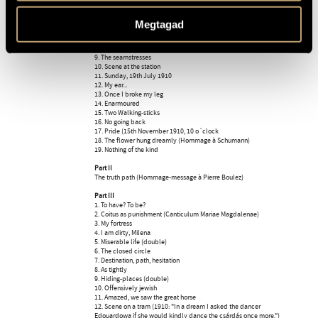
3. Hiding places
4. Restless
5. Berceuse I
Megtagad
6. Nevermore (Excommunicatio)
7. "But he just won´t stop asking me"
8. Someone tugged at my clothes
9. The seamstresses
10. Scene at the station
11. Sunday, 19th July 1910
12. My ear...
13. Once I broke my leg
14. Enarmoured
15. Two Walking-sticks
16. No going back
17. Pride (15th November 1910, 10 o´clock
18. The flower hung dreamly (Hommage à Schumann)
19. Nothing of the kind
Part II
The truth path (Hommage-message à Pierre Boulez)
Part III
1. To have? To be?
2. Coitus as punishment (Canticulum Mariae Magdalenae)
3. My fortress
4. I am dirty, Milena
5. Miserable life (double)
6. The closed circle
7. Destination, path, hesitation
8. As tightly
9. Hiding-places (double)
10. Offensively jewish
11. Amazed, we saw the great horse
12. Scene on a tram (1910: "In a dream I asked the dancer
Edouardowa if she would kindly dance the csárdás once more.")