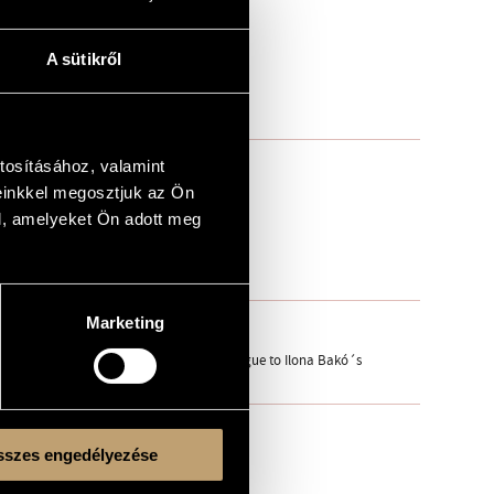
A sütikről
tosításához, valamint
einkkel megosztjuk az Ön
l, amelyeket Ön adott meg
Marketing
n the Cemetery at Mecseknádasd (An epilogue to Ilona Bakó´s
szes engedélyezése