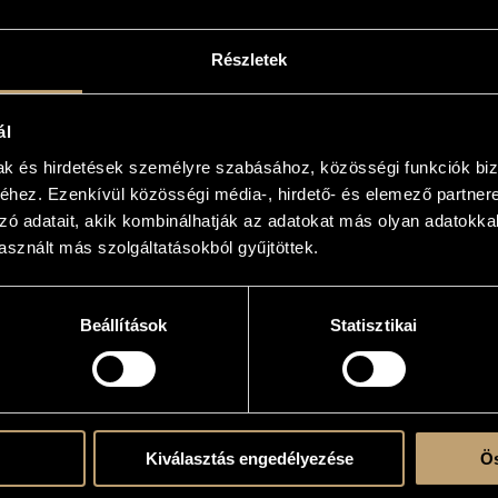
criptions Op. 25 / Drei alte Inschriften Op. 25
 and piano, in Hungarian and German
Részletek
 1987: for Márta to our fourty years together"
ál
 with solo instrument(s)
mak és hirdetések személyre szabásához, közösségi funkciók biz
hez. Ezenkívül közösségi média-, hirdető- és elemező partner
zó adatait, akik kombinálhatják az adatokat más olyan adatokka
sznált más szolgáltatásokból gyűjtöttek.
Beállítások
Statisztikai
djad / Flower (János Gugelweit scripsit, 1490)
ngorló, 1792 / Transylvanian Székely mangle, 1792 (In memoriam Bálint Endre)
t a Mecseknádasdi Temetőben (Epilógus Bakó Ilona Lélekmadárjához) / On a cross i
Kiválasztás engedélyezése
Ös
/ German