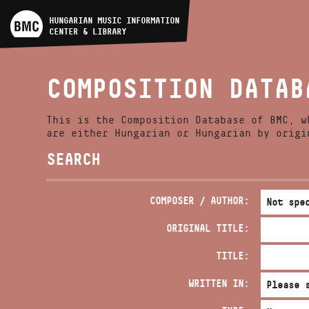
ARTIST DATABASE
HUNGARIAN MUSIC INFORMATION
CENTER & LIBRARY
COMPOSITION DATABASE
COMPOSITION DATAB
MUSIC LIBRARY, ONLINE
CATALOG
This is the Composition Database of BMC, w
are either Hungarian or Hungarian by origi
SEARCH
COMPOSER / AUTHOR:
ORIGINAL TITLE:
TITLE:
WRITTEN IN: