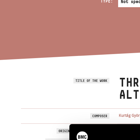
TYPE:
THR
TITLE OF THE WORK
ALT
Kurtág Györ
COMPOSER
Három régi f
ORIGINAL / HUNGARIAN TITLE