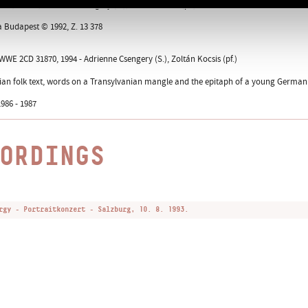
88, Berlin; Adrienne Csengery (S.), Zoltán Kocsis (pf.)
a Budapest © 1992, Z. 13 378
E 2CD 31870, 1994 - Adrienne Csengery (S.), Zoltán Kocsis (pf.)
an folk text, words on a Transylvanian mangle and the epitaph of a young German
986 - 1987
ORDINGS
rgy - Portraitkonzert - Salzburg, 10. 8. 1993.