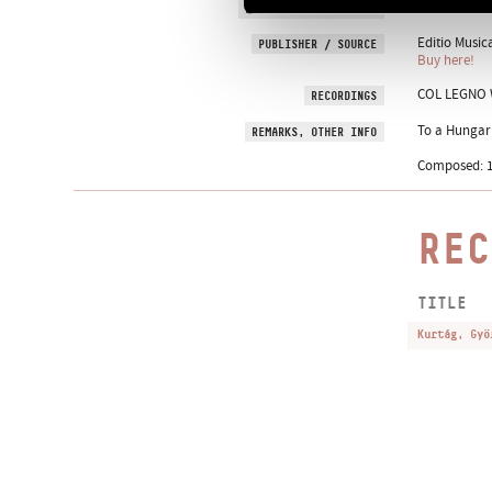
16 October 19
PREMIERE INFORMATION
Editio Music
PUBLISHER / SOURCE
Buy here!
COL LEGNO WW
RECORDINGS
To a Hungari
REMARKS, OTHER INFO
Composed: 1
REC
TITLE
Kurtág, Gyö