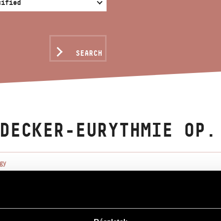
SEARCH
DECKER-EURYTHMIE OP.
gy
urythmie Op. 14
urythmie Op. 14
olin, speaking voice and tenor lyre (or cimbalom)