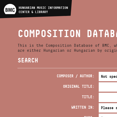
ARTIST DATABASE
HUNGARIAN MUSIC INFORMATION
CENTER & LIBRARY
COMPOSITION DATABASE
COMPOSITION DATAB
MUSIC LIBRARY, ONLINE
CATALOG
This is the Composition Database of BMC, w
are either Hungarian or Hungarian by origi
SEARCH
COMPOSER / AUTHOR:
ORIGINAL TITLE:
TITLE:
WRITTEN IN: