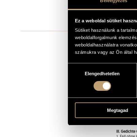
Beleegyezés
to Theo Beck
DEDICATION
to Ursula Stei
Ez a weboldal sütiket haszn
1979
YEAR OF COMPOSITION
Sütiket használunk a tartal
weboldalforgalmunk elemzésé
Solo voice(s)
TYPE
weboldalhasználatra vonatko
4
NUMBER OF PLAYERS
számukra vagy az Ön által ha
speaking voice
INSTRUMENTATION
Hozzájárulás
I. Stille Stü
MOVEMENTS, PARTS
1. Eigensinn
Elengedhetetlen
kiválasztása
2. Hommage à
3. Blumen di
4. Zank und
5. Blumen di
Appendix: 5a
II. Kleine E
Megtagad
1. Öd und tr
2. Vivo
3. ... aus der
III. Gedichte
1. Fall ohne 