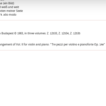
ha (ein Bild)
d weiß und weit
hatten meiner Seele
I/4. alio modo
a Budapest © 1983, in three volumes: Z. 12533, Z. 12534, Z. 12535
ngement of Vol. II for violin and piano: "Tre pezzi per violino e pianoforte Op. 14e"