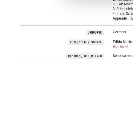
2. ...an Mart
3. Schneefel
4. In die Sc
Appendix: II
German
LANGUAGE
Editio Music
PUBLISHER / SOURCE
Buy here!
See also arra
REMARKS, OTHER INFO