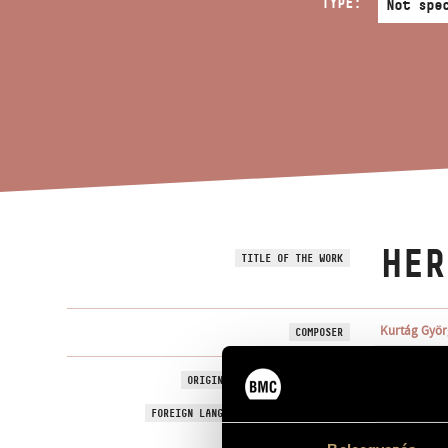
TYPE:
HER
TITLE OF THE WORK
Kurtág Györ
COMPOSER
Herdecker-E
ORIGINAL / HUNGARIAN TITLE
Herdecker-E
FOREIGN LANGUAGE / ENGLISH TITLE
For flute, vi
SUBTITLE