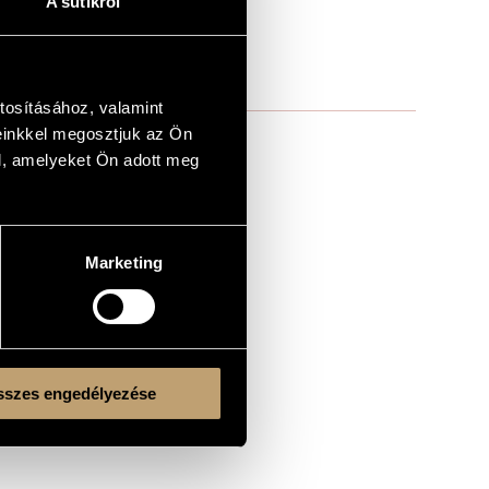
A sütikről
tosításához, valamint
einkkel megosztjuk az Ön
l, amelyeket Ön adott meg
Marketing
szes engedélyezése