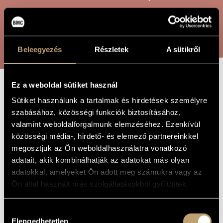
ARTIST DATABASE
COMPOSITION DATABASE
SEARCH
Beleegyezés
Részletek
A sütikről
MUSIC LIBRARY, ONLINE CATALOG
Ez a weboldal sütiket használ
SOMOGY FANFARE
TITLE OF
Sütiket használunk a tartalmak és hirdetések személyre
THE WORK
OP. 207
szabásához, közösségi funkciók biztosításához,
valamint weboldalforgalmunk elemzéséhez. Ezenkívül
közösségi média-, hirdető- és elemező partnereinkkel
Rózsa Pál
COMPOSER
megosztjuk az Ön weboldalhasználatra vonatkozó
adatait, akik kombinálhatják az adatokat más olyan
Somogyi fanfár Op. 207
ORIGINAL /
adatokkal, amelyeket Ön adott meg számukra vagy az
HUNGARIAN
TITLE
Ön által használt más szolgáltatásokból gyűjtöttek.
Somogy Fanfare Op. 207
FOREIGN
LANGUAGE /
ENGLISH
Hozzájárulás
TITLE
Elengedhetetlen
kiválasztása