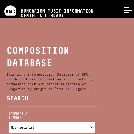
PROGRAMS
HUNGARIAN MUSIC INFORMATION
MENU
CENTER & LIBRARY
COMPETITIONS
TRAININGS
COMPOSITION
DATABASE
RELEASES
This is the Composition Database of BMC,
ABOUT US
which includes information about works by
composers that are either Hungarian or
Hungarian by origin or live in Hungary.
SEARCH
CONTACT
COMPOSER /
AUTHOR:
VIDEO GALLERY