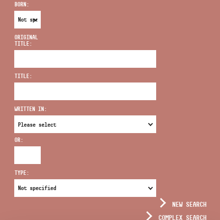
BORN:
ORIGINAL
TITLE:
ADDRESS
TITLE:
EMAIL
infokozpont@bmc.hu
WRITTEN IN:
PHONE
OR:
OPENING HOURS
TYPE:
NEW SEARCH
COMPLEX SEARCH