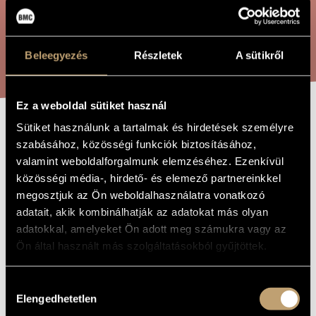
ARTIST DATABASE
COMPOSITION DATABASE
SEARCH
Beleegyezés
Részletek
A sütikről
MUSIC LIBRARY, ONLINE CATALOG
Ez a weboldal sütiket használ
Sütiket használunk a tartalmak és hirdetések személyre
333 BARS OP.
TITLE OF
szabásához, közösségi funkciók biztosításához,
THE WORK
171
valamint weboldalforgalmunk elemzéséhez. Ezenkívül
közösségi média-, hirdető- és elemező partnereinkkel
megosztjuk az Ön weboldalhasználatra vonatkozó
Rózsa Pál
COMPOSER
adatait, akik kombinálhatják az adatokat más olyan
adatokkal, amelyeket Ön adott meg számukra vagy az
333 Bars Op. 171
ORIGINAL /
Ön által használt más szolgáltatásokból gyűjtöttek.
HUNGARIAN
TITLE
333 Bars Op. 171
FOREIGN
Hozzájárulás
LANGUAGE /
ENGLISH
Elengedhetetlen
kiválasztása
TITLE