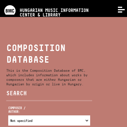
PROGRAMS
HUNGARIAN MUSIC INFORMATION
MENU
CENTER & LIBRARY
COMPETITIONS
TRAININGS
COMPOSITION
DATABASE
RELEASES
This is the Composition Database of BMC,
ABOUT US
which includes information about works by
composers that are either Hungarian or
Hungarian by origin or live in Hungary.
SEARCH
CONTACT
COMPOSER /
AUTHOR:
VIDEO GALLERY