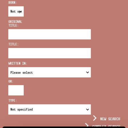
BORN:
ORIGINAL
TITLE:
ADDRESS
TITLE:
EMAIL
infokozpont@bmc.hu
WRITTEN IN:
PHONE
OR:
OPENING HOURS
TYPE:
NEW SEARCH
COMPLEX SEARCH