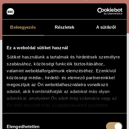
ARTIST DATABASE
COMPOSITION DATABASE
SEARCH
Beleegyezés
Részletek
A sütikről
MUSIC LIBRARY, ONLINE CATALOG
Ez a weboldal sütiket használ
GUITAR SONGS
Sütiket használunk a tartalmak és hirdetések személyre
TITLE OF
THE WORK
szabásához, közösségi funkciók biztosításához,
FOR ESZTER,
valamint weboldalforgalmunk elemzéséhez. Ezenkívül
OP. 55/A
közösségi média-, hirdető- és elemező partnereinkkel
megosztjuk az Ön weboldalhasználatra vonatkozó
adatait, akik kombinálhatják az adatokat más olyan
Rózsa Pál
COMPOSER
adatokkal, amelyeket Ön adott meg számukra vagy az
Gitárdalok Eszternek, Op. 55/A
Ön által használt más szolgáltatásokból gyűjtöttek.
ORIGINAL /
HUNGARIAN
TITLE
Hozzájárulás
Guitar Songs for Eszter, Op. 55/A
FOREIGN
LANGUAGE /
Elengedhetetlen
kiválasztása
ENGLISH