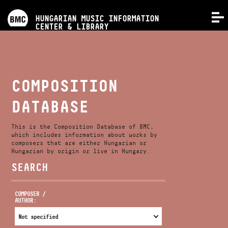
PROGRAMS
HUNGARIAN MUSIC INFORMATION
MENU
CENTER & LIBRARY
COMPETITIONS
TRAININGS
COMPOSITION
DATABASE
RELEASES
This is the Composition Database of BMC,
ABOUT US
which includes information about works by
composers that are either Hungarian or
Hungarian by origin or live in Hungary.
SEARCH
CONTACT
COMPOSER /
AUTHOR:
VIDEO GALLERY