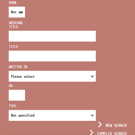
BORN:
ORIGINAL
TITLE:
ADDRESS
TITLE:
EMAIL
infokozpont@bmc.hu
WRITTEN IN:
PHONE
OR:
OPENING HOURS
TYPE:
NEW SEARCH
COMPLEX SEARCH