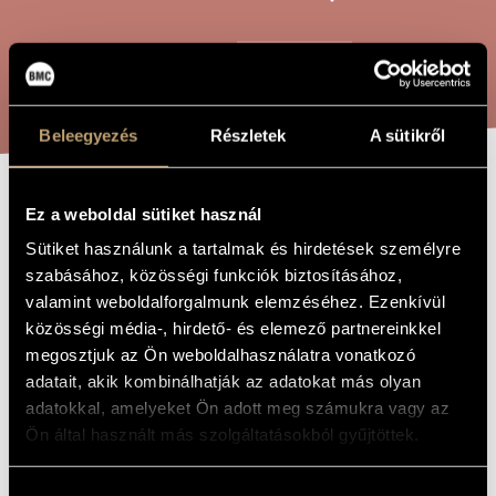
ARTIST DATABASE
COMPOSITION DATABASE
SEARCH
MUSIC LIBRARY, ONLINE CATALOG
Beleegyezés
Részletek
A sütikről
TEXTURE-
Ez a weboldal sütiket használ
TITLE OF
THE WORK
SKETCHES, OP.
Sütiket használunk a tartalmak és hirdetések személyre
szabásához, közösségi funkciók biztosításához,
59
valamint weboldalforgalmunk elemzéséhez. Ezenkívül
közösségi média-, hirdető- és elemező partnereinkkel
megosztjuk az Ön weboldalhasználatra vonatkozó
Rózsa Pál
COMPOSER
adatait, akik kombinálhatják az adatokat más olyan
Alkat-Vázlatok, Op. 59
ORIGINAL /
adatokkal, amelyeket Ön adott meg számukra vagy az
HUNGARIAN
Ön által használt más szolgáltatásokból gyűjtöttek.
TITLE
Texture-Sketches, Op. 59
FOREIGN
LANGUAGE /
Hozzájárulás
ENGLISH