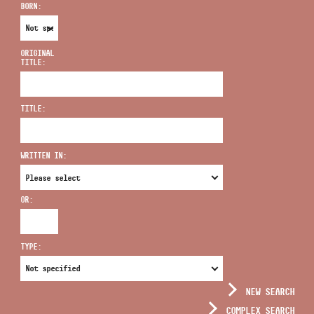
BORN:
ORIGINAL
TITLE:
ADDRESS
TITLE:
EMAIL
infokozpont@bmc.hu
WRITTEN IN:
PHONE
OR:
OPENING HOURS
TYPE:
NEW SEARCH
COMPLEX SEARCH