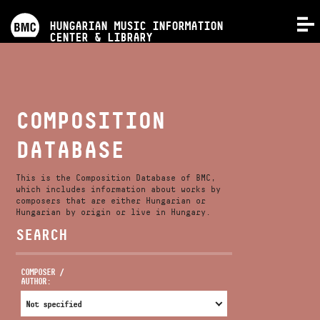
PROGRAMS
HUNGARIAN MUSIC INFORMATION
MENU
CENTER & LIBRARY
COMPETITIONS
TRAININGS
COMPOSITION
DATABASE
RELEASES
This is the Composition Database of BMC,
ABOUT US
which includes information about works by
composers that are either Hungarian or
Hungarian by origin or live in Hungary.
SEARCH
CONTACT
COMPOSER /
AUTHOR:
VIDEO GALLERY