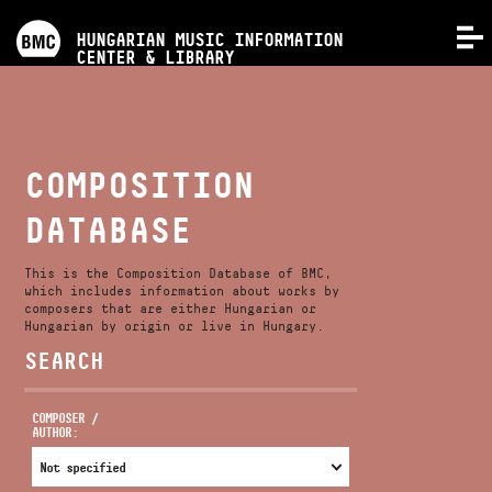
PROGRAMS
HUNGARIAN MUSIC INFORMATION
MENU
CENTER & LIBRARY
COMPETITIONS
TRAININGS
COMPOSITION
DATABASE
RELEASES
This is the Composition Database of BMC,
ABOUT US
which includes information about works by
composers that are either Hungarian or
Hungarian by origin or live in Hungary.
SEARCH
CONTACT
COMPOSER /
AUTHOR:
VIDEO GALLERY