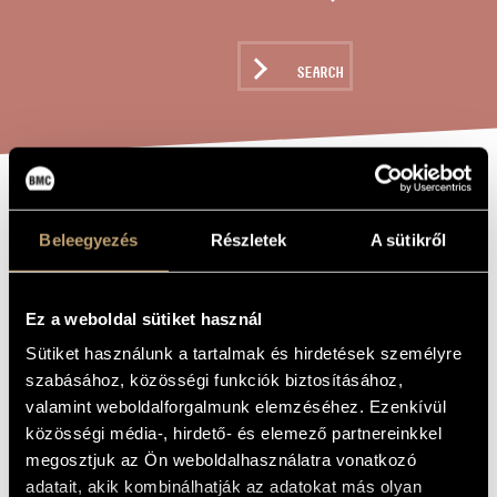
ARTIST DATABASE
COMPOSITION DATABASE
SEARCH
MUSIC LIBRARY, ONLINE CATALOG
SUMMER MUSIC,
TITLE OF
THE WORK
Beleegyezés
Részletek
A sütikről
OP. 14
Ez a weboldal sütiket használ
Tihanyi László
COMPOSER
Sütiket használunk a tartalmak és hirdetések személyre
Summer Music, Op. 14
ORIGINAL /
szabásához, közösségi funkciók biztosításához,
HUNGARIAN
TITLE
valamint weboldalforgalmunk elemzéséhez. Ezenkívül
Summer Music, Op. 14
FOREIGN
közösségi média-, hirdető- és elemező partnereinkkel
LANGUAGE /
megosztjuk az Ön weboldalhasználatra vonatkozó
ENGLISH
TITLE
adatait, akik kombinálhatják az adatokat más olyan