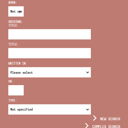
BORN:
ORIGINAL
TITLE:
ADDRESS
TITLE:
EMAIL
infokozpont@bmc.hu
WRITTEN IN:
PHONE
OR:
OPENING HOURS
TYPE:
NEW SEARCH
COMPLEX SEARCH