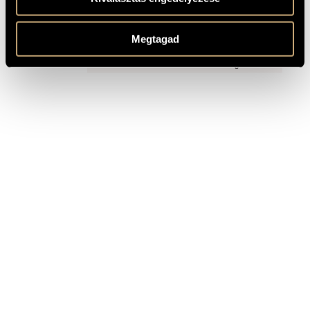
RECORDINGS
Megtagad
TITLE
PUBLISHER
Hungaroton