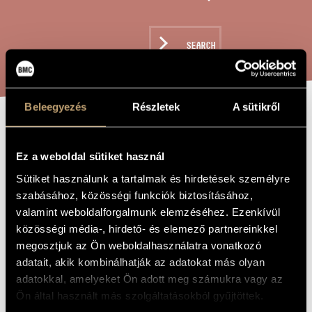
ARTIST DATABASE
COMPOSITION DATABASE
SEARCH
MUSIC LIBRARY, ONLINE CATALOG
Beleegyezés
Részletek
A sütikről
MISERERE MEI
TITLE OF
THE WORK
(PSALMUS 50)
Ez a weboldal sütiket használ
Sütiket használunk a tartalmak és hirdetések személyre
szabásához, közösségi funkciók biztosításához,
Jeney Zoltán
COMPOSER
valamint weboldalforgalmunk elemzéséhez. Ezenkívül
közösségi média-, hirdető- és elemező partnereinkkel
Miserere mei (Psalmus 50)
ORIGINAL /
HUNGARIAN
megosztjuk az Ön weboldalhasználatra vonatkozó
TITLE
adatait, akik kombinálhatják az adatokat más olyan
Miserere mei (Psalmus 50)
FOREIGN
adatokkal, amelyeket Ön adott meg számukra vagy az
LANGUAGE /
ENGLISH
Ön által használt más szolgáltatásokból gyűjtöttek.
TITLE