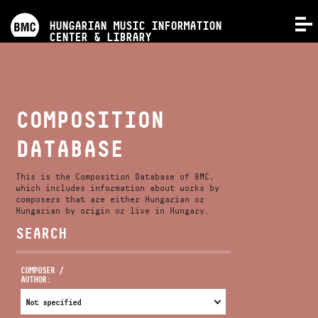
PROGRAMS
HUNGARIAN MUSIC INFORMATION
MENU
CENTER & LIBRARY
COMPETITIONS
TRAININGS
COMPOSITION
DATABASE
RELEASES
This is the Composition Database of BMC,
ABOUT US
which includes information about works by
composers that are either Hungarian or
Hungarian by origin or live in Hungary.
SEARCH
CONTACT
COMPOSER /
AUTHOR:
VIDEO GALLERY