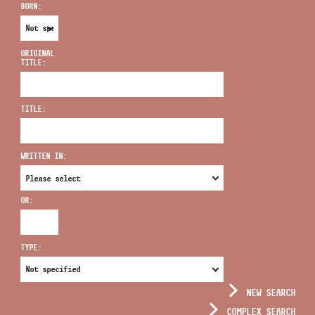
BORN:
ORIGINAL
TITLE:
ADDRESS
TITLE:
EMAIL
infokozpont@bmc.hu
WRITTEN IN:
PHONE
OR:
OPENING HOURS
TYPE:
NEW SEARCH
COMPLEX SEARCH