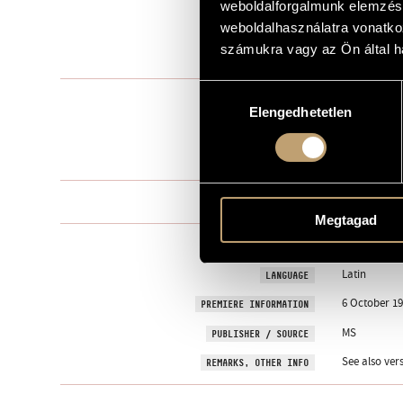
weboldalforgalmunk elemzésé
to András Sz
weboldalhasználatra vonatko
DEDICATION
számukra vagy az Ön által ha
1991
YEAR OF COMPOSITION
Hozzájárulás
Mixed choir
TYPE
Elengedhetetlen
kiválasztása
mixed choir
INSTRUMENTATION
5 min
DURATION
One movem
MOVEMENTS, PARTS
Megtagad
liturgical
TEXT
Latin
LANGUAGE
6 October 1
PREMIERE INFORMATION
MS
PUBLISHER / SOURCE
See also ver
REMARKS, OTHER INFO