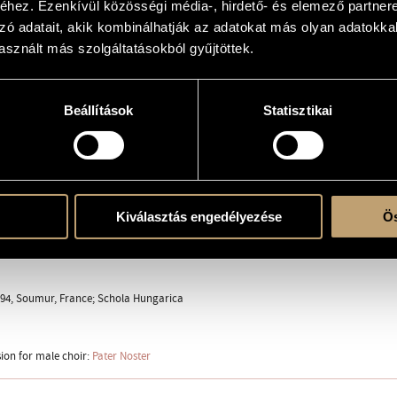
hez. Ezenkívül közösségi média-, hirdető- és elemező partner
őllősy for his 70th birthday
zó adatait, akik kombinálhatják az adatokat más olyan adatokka
sznált más szolgáltatásokból gyűjtöttek.
Beállítások
Statisztikai
ent
Kiválasztás engedélyezése
Ös
994, Soumur, France; Schola Hungarica
sion for male choir:
Pater Noster