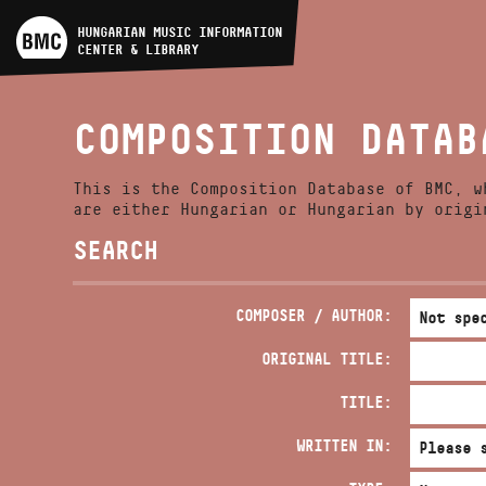
ARTIST DATABASE
HUNGARIAN MUSIC INFORMATION
CENTER & LIBRARY
COMPOSITION DATABASE
COMPOSITION DATAB
MUSIC LIBRARY, ONLINE
CATALOG
This is the Composition Database of BMC, w
are either Hungarian or Hungarian by origi
SEARCH
COMPOSER / AUTHOR:
ORIGINAL TITLE:
TITLE:
WRITTEN IN: