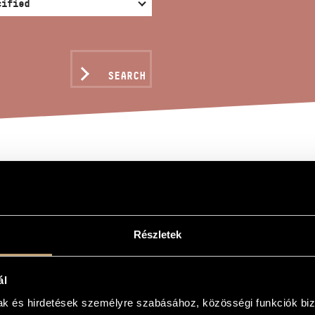
SEARCH
ER NOSTER
n
Részletek
ál
mak és hirdetések személyre szabásához, közösségi funkciók biz
oir