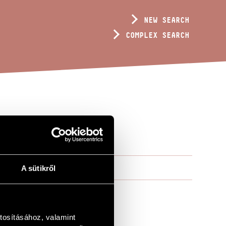
NEW SEARCH
COMPLEX SEARCH
A sütikről
tosításához, valamint