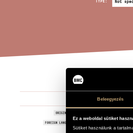
TYPE:
PAT
TITLE OF THE WORK
Jeney Zoltá
Beleegyezés
COMPOSER
Pater noster
ORIGINAL / HUNGARIAN TITLE
Ez a weboldal sütiket haszn
Pater noster
FOREIGN LANGUAGE / ENGLISH TITLE
Sütiket használunk a tartal
For mixed ch
SUBTITLE