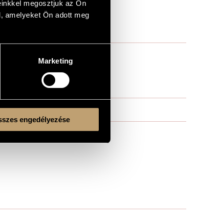
einkkel megosztjuk az Ön
l, amelyeket Ön adott meg
Marketing
szes engedélyezése