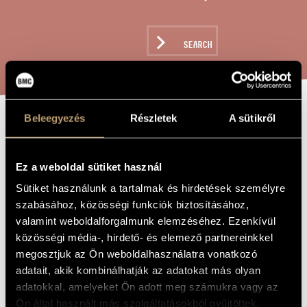
ARTIST DATABASE
COMPOSITION DATABASE
SEARCH
MUSIC LIBRARY, ONLINE CATALOG
Beleegyezés
Részletek
A sütikről
WIE LEICHT
TITLE OF
THE WORK
WIRD ERDE SEIN
Ez a weboldal sütiket használ
Sütiket használunk a tartalmak és hirdetések személyre
Jeney Zoltán
COMPOSER
szabásához, közösségi funkciók biztosításához,
valamint weboldalforgalmunk elemzéséhez. Ezenkívül
Wie leicht wird Erde Sein
ORIGINAL /
közösségi média-, hirdető- és elemező partnereinkkel
HUNGARIAN
TITLE
megosztjuk az Ön weboldalhasználatra vonatkozó
Wie leicht wird Erde Sein
FOREIGN
adatait, akik kombinálhatják az adatokat más olyan
LANGUAGE /
ENGLISH
adatokkal, amelyeket Ön adott meg számukra vagy az
TITLE
Ön által használt más szolgáltatásokból gyűjtöttek.