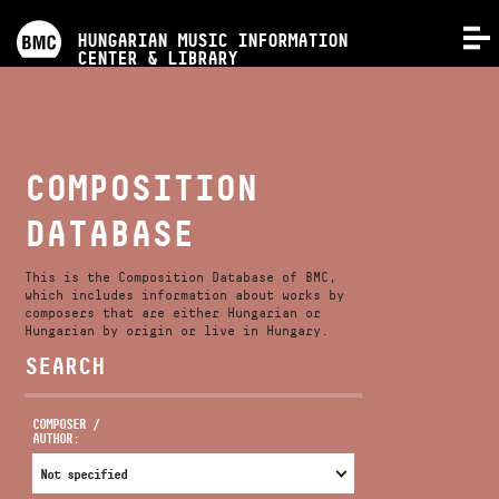
PROGRAMS
HUNGARIAN MUSIC INFORMATION
MENU
CENTER & LIBRARY
COMPETITIONS
TRAININGS
COMPOSITION
DATABASE
RELEASES
This is the Composition Database of BMC,
ABOUT US
which includes information about works by
composers that are either Hungarian or
Hungarian by origin or live in Hungary.
SEARCH
CONTACT
COMPOSER /
AUTHOR:
VIDEO GALLERY