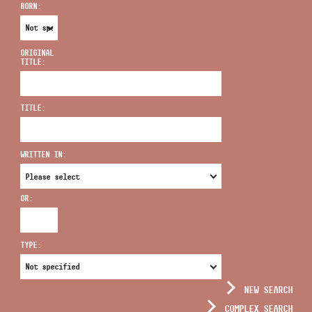
BORN:
ORIGINAL
TITLE:
ADDRESS
TITLE:
EMAIL
infokozpont@bmc.hu
WRITTEN IN:
PHONE
OR:
OPENING HOURS
TYPE:
NEW SEARCH
COMPLEX SEARCH