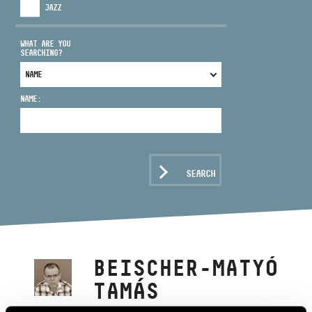
JAZZ
WHAT ARE YOU
SEARCHING?
ADDRESS
NAME:
EMAIL
infokozpont@bmc.hu
PHONE
SEARCH
OPENING HOURS
BEISCHER-MATYÓ
TAMÁS