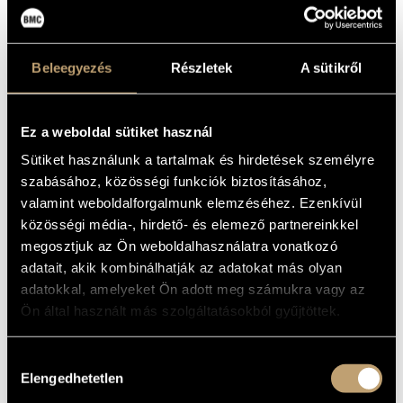
ARTIST DATABASE
Composer
BASIC DATA
COMPOSITION DATABASE
Beleegyezés
Részletek
A sütikről
Siklós
PLACE OF
MUSIC LIBRARY, ONLINE CATALOG
BIRTH
1972
DATE OF
Ez a weboldal sütiket használ
BIRTH
Sütiket használunk a tartalmak és hirdetések személyre
http://beischermatyo.hu
WEB
szabásához, közösségi funkciók biztosításához,
valamint weboldalforgalmunk elemzéséhez. Ezenkívül
BIOGRAPHY
WORKS
közösségi média-, hirdető- és elemező partnereinkkel
2024 - Bartók-Pásztory-Prize
megosztjuk az Ön weboldalhasználatra vonatkozó
2018-2021 - Art scholarship of the Magyar Művészeti Akadémia
adatait, akik kombinálhatják az adatokat más olyan
(Hungarian Academy of Arts)
adatokkal, amelyeket Ön adott meg számukra vagy az
2016 - KÓTA Prize (Association of Hungarian Choirs and
Ön által használt más szolgáltatásokból gyűjtöttek.
Orchestras)
2014 - Erkel Ferenc Prize
2010 - In 2010 he earned his doctorate degree, in composition.
Hozzájárulás
Elengedhetetlen
kiválasztása
2000-2001 - Scholarship (stipendium) of the Internationales
Künstlerhaus in Bamberg