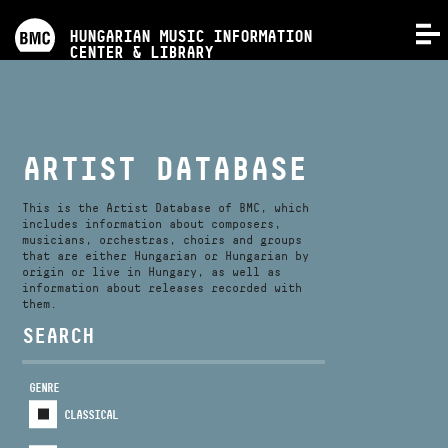
PROGRAMS
HUNGARIAN MUSIC INFORMATION
MENU
CENTER & LIBRARY
COMPETITIONS
TRAININGS
ARTIST DATABASE
RELEASES
This is the Artist Database of BMC, which
includes information about composers,
musicians, orchestras, choirs and groups
that are either Hungarian or Hungarian by
ABOUT US
origin or live in Hungary, as well as
information about releases recorded with
them.
CONTACT
SEARCH
GENRE
VIDEO GALLERY
CLASSICAL