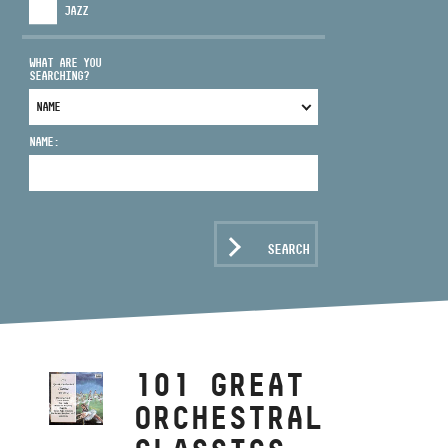
JAZZ
WHAT ARE YOU
SEARCHING?
ADDRESS
NAME:
EMAIL
infokozpont@bmc.hu
PHONE
SEARCH
OPENING HOURS
101 GREAT
ORCHESTRAL