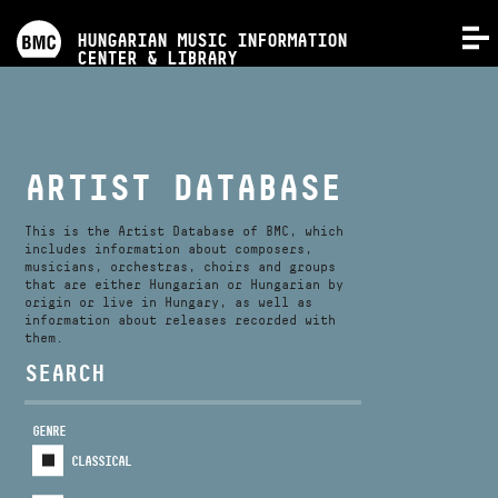
PROGRAMS
HUNGARIAN MUSIC INFORMATION
MENU
CENTER & LIBRARY
COMPETITIONS
TRAININGS
ARTIST DATABASE
RELEASES
This is the Artist Database of BMC, which
includes information about composers,
musicians, orchestras, choirs and groups
that are either Hungarian or Hungarian by
ABOUT US
origin or live in Hungary, as well as
information about releases recorded with
them.
CONTACT
SEARCH
GENRE
VIDEO GALLERY
CLASSICAL