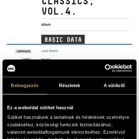
CLASSICS,
ARTIST DATABASE
VOL.4.
COMPOSITION DATABASE
Album
MUSIC LIBRARY, ONLINE CATALOG
BASIC DATA
Liszt Ferenc
COMPOSERS
Naxos
LABEL
8.551144
CATALOGUE
NO.
1994
DATE OF
Beleegyezés
Részletek
A sütikről
RELEASE
More about the CD
DETAILS
Nemzeti Filharmonikus Zenekar (National Philharmonic
Ez a weboldal sütiket használ
CONTRIBUTORS
Orchestra)
/
Antal Mátyás
/
Jandó Jenő
/
Ligeti András
Sütiket használunk a tartalmak és hirdetések személyre
Anthony Bramall - conductor
ADDITIONAL
Keith Clark - conductor
CONTRIBUTORS
szabásához, közösségi funkciók biztosításához,
Richard Edlinger - conductor
Stephen Gunzenhauser - conductor
valamint weboldalforgalmunk elemzéséhez. Ezenkívül
Ondrej Lenard - conductor
Bohdan Warchal - conductor