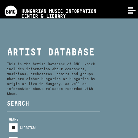
PROGRAMS
HUNGARIAN MUSIC INFORMATION
MENU
CENTER & LIBRARY
COMPETITIONS
TRAININGS
ARTIST DATABASE
RELEASES
This is the Artist Database of BMC, which
includes information about composers,
musicians, orchestras, choirs and groups
that are either Hungarian or Hungarian by
ABOUT US
origin or live in Hungary, as well as
information about releases recorded with
them.
CONTACT
SEARCH
GENRE
VIDEO GALLERY
CLASSICAL