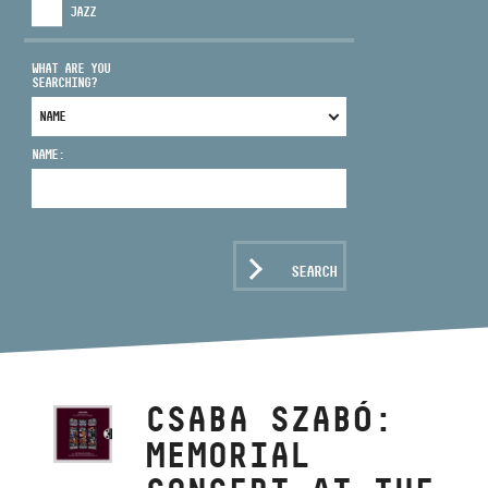
JAZZ
WHAT ARE YOU
SEARCHING?
ADDRESS
NAME:
EMAIL
infokozpont@bmc.hu
PHONE
SEARCH
OPENING HOURS
CSABA SZABÓ:
MEMORIAL