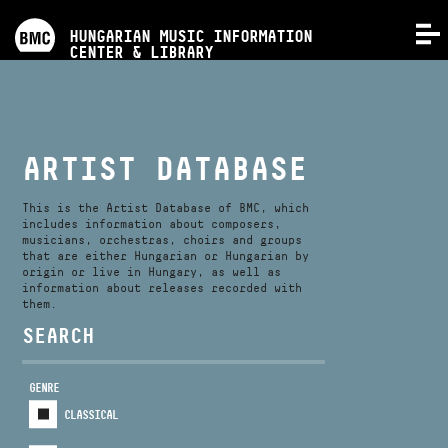
PROGRAMS
HUNGARIAN MUSIC INFORMATION
MENU
CENTER & LIBRARY
COMPETITIONS
TRAININGS
ARTIST DATABASE
RELEASES
This is the Artist Database of BMC, which
includes information about composers,
musicians, orchestras, choirs and groups
that are either Hungarian or Hungarian by
ABOUT US
origin or live in Hungary, as well as
information about releases recorded with
them.
CONTACT
SEARCH
GENRE
VIDEO GALLERY
CLASSICAL