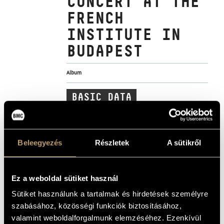
CONCERT AT THE
ARTIST DATABASE
FRENCH
INSTITUTE IN
COMPOSITION DATABASE
BUDAPEST
MUSIC LIBRARY, ONLINE CATALOG
Album
BASIC DATA
Szabó Csaba
COMPOSERS
Hunnia Records
LABEL
Beleegyezés
Részletek
A sütikről
HRES2421
CATALOGUE
NO.
2024
DATE OF
RELEASE
Ez a weboldal sütiket használ
More about the CD
DETAILS
Sütiket használunk a tartalmak és hirdetések személyre
StEFREM
/
Balog József
/
Juhász Barna
/
Molnár Noémi
/
szabásához, közösségi funkciók biztosításához,
CONTRIBUTORS
Szabó Péter
valamint weboldalforgalmunk elemzéséhez. Ezenkívül
Ádám Takács - child soprano
ADDITIONAL