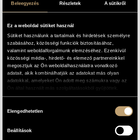
BARTÓK & LISZT
Beleegyezés
Részletek
A sütikről
ARTIST DATABASE
Album
COMPOSITION DATABASE
Ez a weboldal sütiket használ
BASIC DATA
MUSIC LIBRARY, ONLINE CATALOG
Sütiket használunk a tartalmak és hirdetések személyre
Bartók Béla
/
Kurtág György
/
Liszt Ferenc
COMPOSERS
szabásához, közösségi funkciók biztosításához,
Artalinna Records
valamint weboldalforgalmunk elemzéséhez. Ezenkívül
LABEL
közösségi média-, hirdető- és elemező partnereinkkel
ATLA015
CATALOGUE
NO.
megosztjuk az Ön weboldalhasználatra vonatkozó
2016
DATE OF
adatait, akik kombinálhatják az adatokat más olyan
RELEASE
adatokkal, amelyeket Ön adott meg számukra vagy az
More about the CD
DETAILS
Ön által használt más szolgáltatásokból gyűjtöttek.
Horváth Benedek
PERFORMERS
Hozzájárulás
WORKS
Elengedhetetlen
kiválasztása
COMPOSER
TITLE
Beállítások
Bartók Béla
Allegro barbaro, BB 63