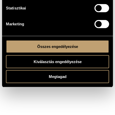
Liszt Ferenc
En rêve (S.207) / Dreaming (S.207)
Bartók Béla
For Children, BB 53
Statisztikai
Games VI/25 - Les Adieux (in
Kurtág György
Janáčeks Manier)
Liszt Ferenc
Hungarian Rhapsody No. 6 (S.244/6)
Marketing
Bartók Béla
Piano Sonata, BB 88
Wanderjahre II. (S.161) / Years of
Liszt Ferenc
Pilgrimage II. (S.161)
Összes engedélyezése
Kiválasztás engedélyezése
Megtagad