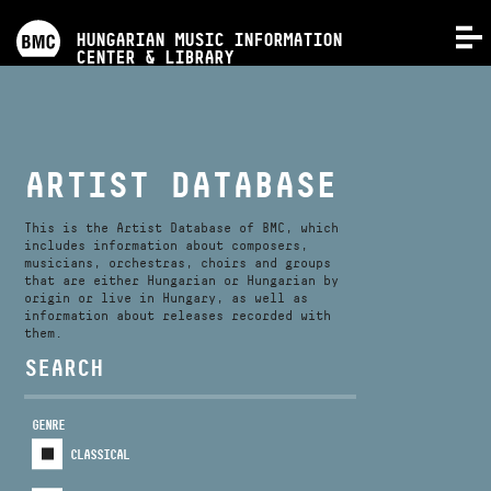
PROGRAMS
HUNGARIAN MUSIC INFORMATION
MENU
CENTER & LIBRARY
COMPETITIONS
TRAININGS
ARTIST DATABASE
RELEASES
This is the Artist Database of BMC, which
includes information about composers,
musicians, orchestras, choirs and groups
that are either Hungarian or Hungarian by
ABOUT US
origin or live in Hungary, as well as
information about releases recorded with
them.
CONTACT
SEARCH
GENRE
VIDEO GALLERY
CLASSICAL