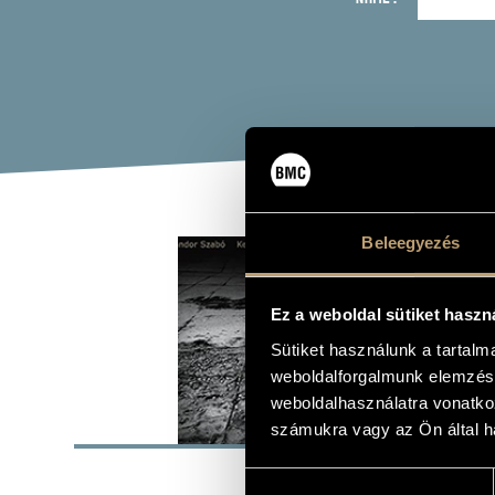
KEV
Beleegyezés
Album
Ez a weboldal sütiket haszn
Sütiket használunk a tartal
weboldalforgalmunk elemzésé
weboldalhasználatra vonatko
BASI
számukra vagy az Ön által ha
Greydisc Re
LABEL
Hozzájárulás