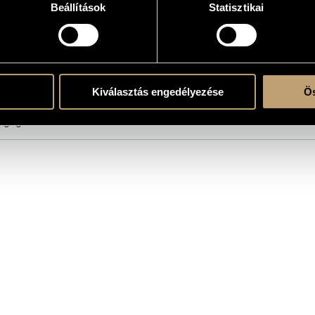
Beállítások
Statisztikai
58.2
the CD 1
the CD 2
or
Kiválasztás engedélyezése
Ös
ng - guitar