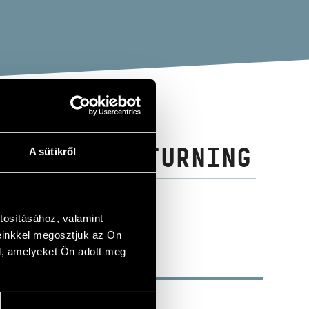
 SZABÓ: RETURNING
A sütikről
tosításához, valamint
einkkel megosztjuk az Ön
l, amelyeket Ön adott meg