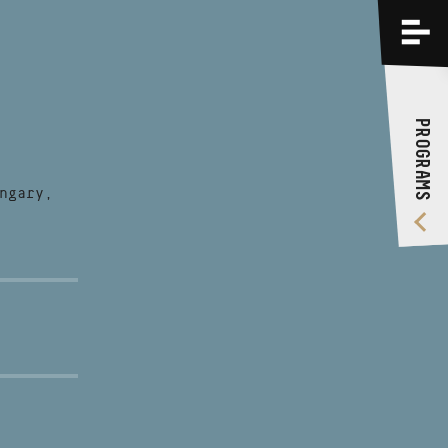
PROGRAMS
TRAININGS
PROGRAMS
ABOUT US
VIDEO GALLERY
ngary,