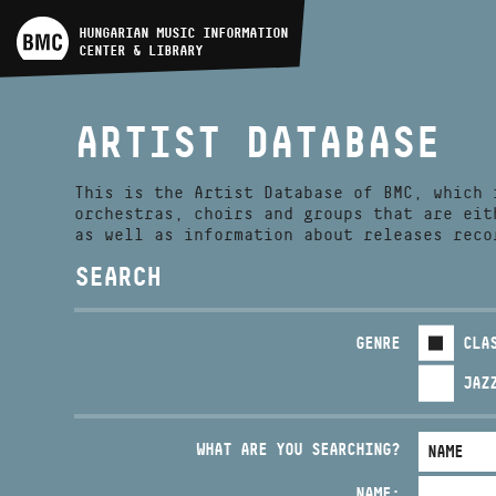
ARTIST DATABASE
HUNGARIAN MUSIC INFORMATION
CENTER & LIBRARY
COMPOSITION DATABASE
ARTIST DATABASE
MUSIC LIBRARY, ONLINE
CATALOG
This is the Artist Database of BMC, which 
orchestras, choirs and groups that are eit
as well as information about releases reco
SEARCH
GENRE
CLA
JAZ
WHAT ARE YOU SEARCHING?
NAME: