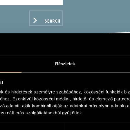
SEARCH
IN KASTNING & SÁNDOR
Részletek
ál
mak és hirdetések személyre szabásához, közösségi funkciók biz
hez. Ezenkívül közösségi média-, hirdető- és elemező partner
zó adatait, akik kombinálhatják az adatokat más olyan adatokka
C DATA
sznált más szolgáltatásokból gyűjtöttek.
cords