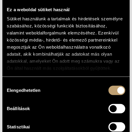
SZTRAVINSZKIJ,
ARTIST DATABASE
DEBUSSY,
Ez a weboldal sütiket használ
BARTÓK
COMPOSITION DATABASE
Sütiket használunk a tartalmak és hirdetések személyre
szabásához, közösségi funkciók biztosításához,
MUSIC LIBRARY, ONLINE CATALOG
valamint weboldalforgalmunk elemzéséhez. Ezenkívül
Album
közösségi média-, hirdető- és elemező partnereinkkel
BASIC DATA
megosztjuk az Ön weboldalhasználatra vonatkozó
adatait, akik kombinálhatják az adatokat más olyan
Bartók Béla
COMPOSERS
adatokkal, amelyeket Ön adott meg számukra vagy az
Oehm Classics
LABEL
Ön által használt más szolgáltatásokból gyűjtöttek.
OC406
CATALOGUE
NO.
Hozzájárulás
2011
DATE OF
Elengedhetetlen
kiválasztása
RELEASE
More about the CD
DETAILS
Beállítások
WORKS
Statisztikai
COMPOSER
TITLE