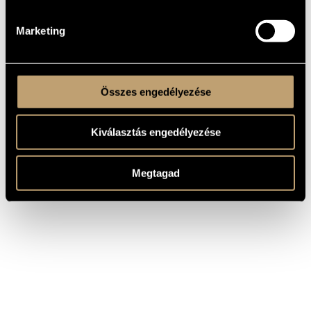
The Miraculous Mandarin, Op. 19,
Bartók Béla
BB 82
Marketing
Összes engedélyezése
Kiválasztás engedélyezése
Megtagad