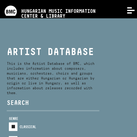
PROGRAMS
HUNGARIAN MUSIC INFORMATION
MENU
CENTER & LIBRARY
COMPETITIONS
TRAININGS
ARTIST DATABASE
RELEASES
This is the Artist Database of BMC, which
includes information about composers,
musicians, orchestras, choirs and groups
that are either Hungarian or Hungarian by
ABOUT US
origin or live in Hungary, as well as
information about releases recorded with
them.
CONTACT
SEARCH
GENRE
VIDEO GALLERY
CLASSICAL