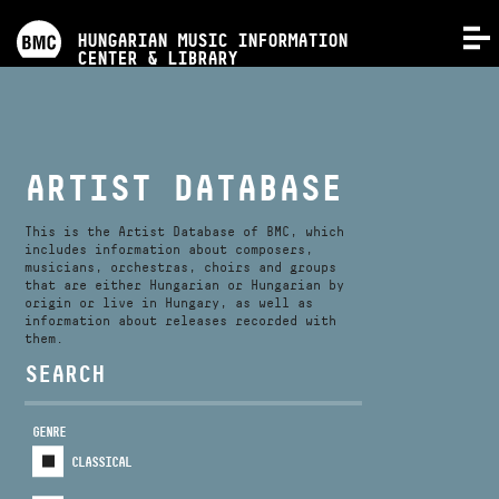
PROGRAMS
HUNGARIAN MUSIC INFORMATION
MENU
CENTER & LIBRARY
COMPETITIONS
TRAININGS
ARTIST DATABASE
RELEASES
This is the Artist Database of BMC, which
includes information about composers,
musicians, orchestras, choirs and groups
that are either Hungarian or Hungarian by
ABOUT US
origin or live in Hungary, as well as
information about releases recorded with
them.
CONTACT
SEARCH
GENRE
VIDEO GALLERY
CLASSICAL