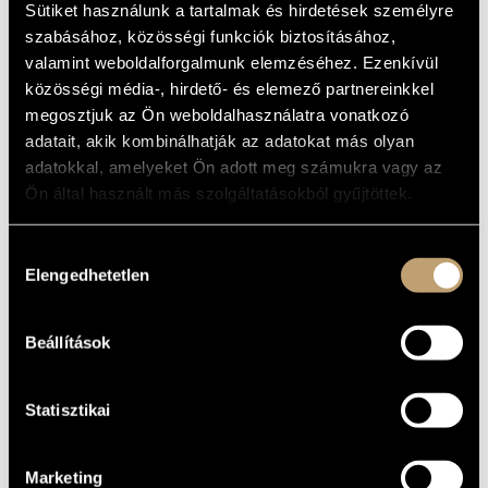
VON: HARP
Sütiket használunk a tartalmak és hirdetések személyre
ARTIST DATABASE
CONCERTO IN A
szabásához, közösségi funkciók biztosításához,
MAJOR
valamint weboldalforgalmunk elemzéséhez. Ezenkívül
COMPOSITION DATABASE
közösségi média-, hirdető- és elemező partnereinkkel
MUSIC LIBRARY, ONLINE CATALOG
megosztjuk az Ön weboldalhasználatra vonatkozó
Album
adatait, akik kombinálhatják az adatokat más olyan
adatokkal, amelyeket Ön adott meg számukra vagy az
BASIC DATA
Ön által használt más szolgáltatásokból gyűjtöttek.
Capriccio
LABEL
C71121
CATALOGUE
Hozzájárulás
NO.
Elengedhetetlen
kiválasztása
2007
DATE OF
RELEASE
More about the CD
DETAILS
Beállítások
Budapesti Vonósok (Budapest Strings)
/
Bánfalvi Béla
/
Vigh
CONTRIBUTORS
Andrea
Statisztikai
Marketing