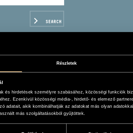
SEARCH
Részletek
BERG, ANDREAS - ROMB
.: DUÓK HEGEDŰRE ÉS 
ál
mak és hirdetések személyre szabásához, közösségi funkciók biz
hez. Ezenkívül közösségi média-, hirdető- és elemező partner
zó adatait, akik kombinálhatják az adatokat más olyan adatokka
C DATA
sznált más szolgáltatásokból gyűjtöttek.