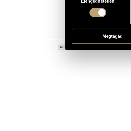
Elengedhetetlen
kiválasztása
HCD 32030
CATALOGUE NO.
2002
DATE OF RELEASE
More about 
DETAILS
Kelemen Ba
PERFORMERS
Megtagad
Kousay H. Ma
ADDITIONAL CONTRIBUTORS