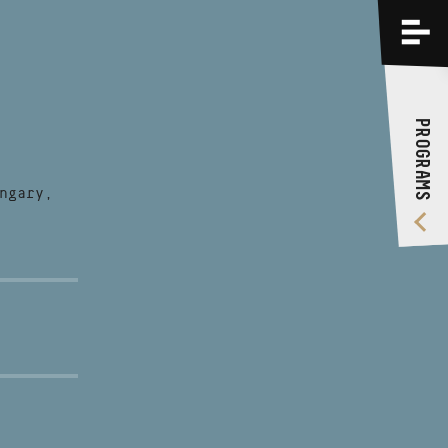
PROGRAMS
TRAININGS
PROGRAMS
ABOUT US
VIDEO GALLERY
ngary,