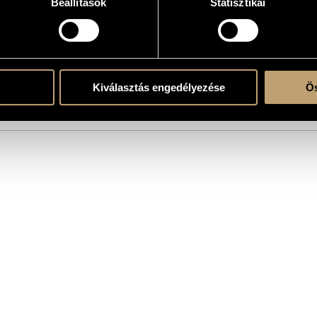
Beállítások
Statisztikai
the CD
rnabás
Kiválasztás engedélyezése
Ös
hdi Kadduri - cello