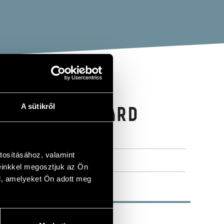
A sütikről
ERG, BERNHARD
GORDONKÁRA
tosításához, valamint
einkkel megosztjuk az Ön
l, amelyeket Ön adott meg