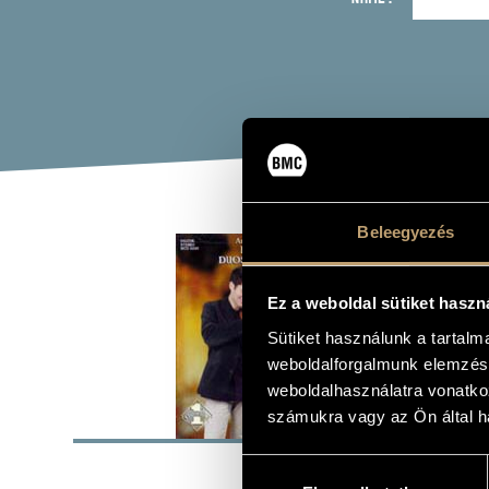
Beleegyezés
ROM
H.J
Ez a weboldal sütiket haszn
Sütiket használunk a tartal
Album
weboldalforgalmunk elemzésé
weboldalhasználatra vonatko
BASI
számukra vagy az Ön által ha
Hozzájárulás
Hungaroton
LABEL