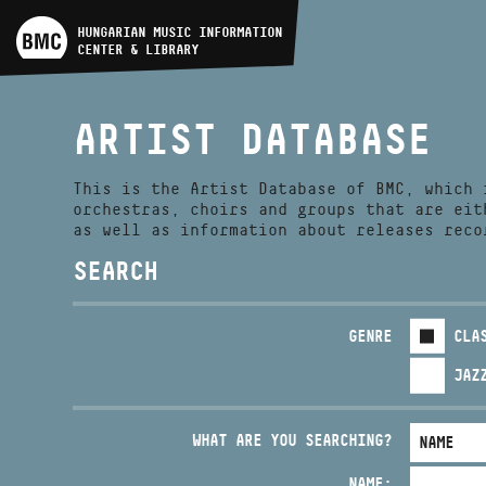
ARTIST DATABASE
HUNGARIAN MUSIC INFORMATION
CENTER & LIBRARY
COMPOSITION DATABASE
ARTIST DATABASE
MUSIC LIBRARY, ONLINE
CATALOG
This is the Artist Database of BMC, which 
orchestras, choirs and groups that are eit
as well as information about releases reco
SEARCH
GENRE
CLA
JAZ
WHAT ARE YOU SEARCHING?
NAME: