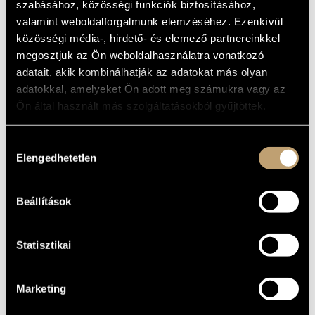
FOUR SEASONS
szabásához, közösségi funkciók biztosításához,
ARTIST DATABASE
valamint weboldalforgalmunk elemzéséhez. Ezenkívül
Album
közösségi média-, hirdető- és elemező partnereinkkel
COMPOSITION DATABASE
megosztjuk az Ön weboldalhasználatra vonatkozó
BASIC DATA
adatait, akik kombinálhatják az adatokat más olyan
MUSIC LIBRARY, ONLINE CATALOG
adatokkal, amelyeket Ön adott meg számukra vagy az
Hungaroton
LABEL
Ön által használt más szolgáltatásokból gyűjtöttek.
HCD 32262
CATALOGUE
NO.
2003
DATE OF
Hozzájárulás
RELEASE
Elengedhetetlen
kiválasztása
More about the CD 1
DETAILS
More about the CD 2
Beállítások
Liszt Ferenc Kamarazenekar (Franz Liszt Chamber Orchestra)
CONTRIBUTORS
/
Rolla János
Statisztikai
Marketing