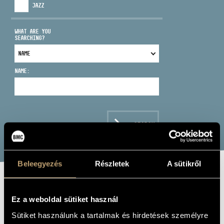
JAZZ
WHAT ARE YOU
SEARCHING?
ADDRESS
NAME:
EMAIL
infokozpont@bmc.hu
PHONE
SEARCH
OPENING HOURS
Beleegyezés
Részletek
A sütikről
VIVALDI,
Ez a weboldal sütiket használ
ANTONIO: THE
Sütiket használunk a tartalmak és hirdetések személyre