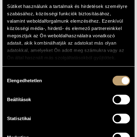
AND REALITY
ARTIST DATABASE
Sütiket használunk a tartalmak és hirdetések személyre
(TOMSITS JAZZ GROUP: ÁLOM ÉS
szabásához, közösségi funkciók biztosításához,
VALÓSÁG)
COMPOSITION DATABASE
valamint weboldalforgalmunk elemzéséhez. Ezenkívül
Album
közösségi média-, hirdető- és elemező partnereinkkel
MUSIC LIBRARY, ONLINE CATALOG
megosztjuk az Ön weboldalhasználatra vonatkozó
BASIC DATA
adatait, akik kombinálhatják az adatokat más olyan
adatokkal, amelyeket Ön adott meg számukra vagy az
Pepita
LABEL
Ön által használt más szolgáltatásokból gyűjtöttek.
SLPX 17549
CATALOGUE
NO.
1978
DATE OF
Hozzájárulás
RELEASE
Elengedhetetlen
kiválasztása
More about the LP 1
DETAILS
More about the LP 2
LP
NOTE
Beállítások
Babos Gyula
/
Dandó Péter
/
Deseő Attila
/
Dés László
/
CONTRIBUTORS
Kőszegi Imre
/
Másik János
/
Solti János
/
Szakcsi Lakatos
Béla
/
Tomsits Rudolf
Statisztikai