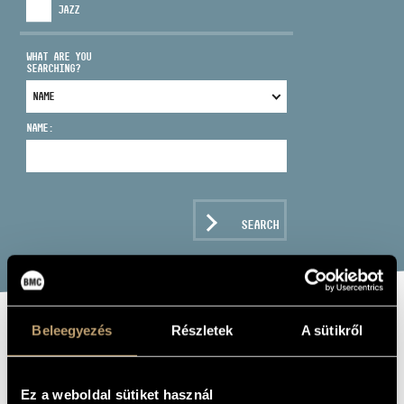
JAZZ
WHAT ARE YOU
SEARCHING?
ADDRESS
NAME:
EMAIL
infokozpont@bmc.hu
PHONE
SEARCH
OPENING HOURS
Beleegyezés
Részletek
A sütikről
TOMSITS JAZZ
GROUP: DREAM
Ez a weboldal sütiket használ