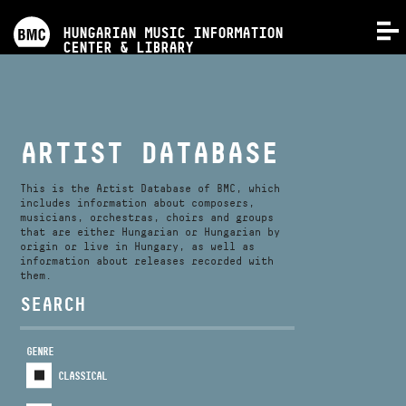
PROGRAMS
HUNGARIAN MUSIC INFORMATION
MENU
CENTER & LIBRARY
COMPETITIONS
TRAININGS
ARTIST DATABASE
RELEASES
This is the Artist Database of BMC, which
includes information about composers,
musicians, orchestras, choirs and groups
that are either Hungarian or Hungarian by
ABOUT US
origin or live in Hungary, as well as
information about releases recorded with
them.
CONTACT
SEARCH
GENRE
VIDEO GALLERY
CLASSICAL