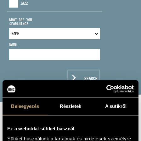
JAZZ
WHAT ARE YOU
SEARCHING?
ADDRESS
NAME:
EMAIL
infokozpont@bmc.hu
PHONE
SEARCH
OPENING HOURS
Beleegyezés
Részletek
A sütikről
WALTER NORRIS,
ALADAR PEGE:
Ez a weboldal sütiket használ
Sütiket használunk a tartalmak és hirdetések személyre