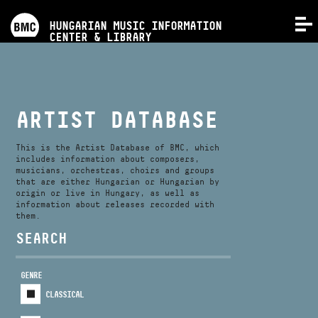
PROGRAMS
HUNGARIAN MUSIC INFORMATION
MENU
CENTER & LIBRARY
COMPETITIONS
TRAININGS
ARTIST DATABASE
RELEASES
This is the Artist Database of BMC, which
includes information about composers,
musicians, orchestras, choirs and groups
that are either Hungarian or Hungarian by
ABOUT US
origin or live in Hungary, as well as
information about releases recorded with
them.
CONTACT
SEARCH
GENRE
VIDEO GALLERY
CLASSICAL