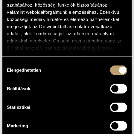
SYNCHRONICITY
ARTIST DATABASE
szabásához, közösségi funkciók biztosításához,
valamint weboldalforgalmunk elemzéséhez. Ezenkívül
Album
COMPOSITION DATABASE
közösségi média-, hirdető- és elemező partnereinkkel
megosztjuk az Ön weboldalhasználatra vonatkozó
BASIC DATA
MUSIC LIBRARY, ONLINE CATALOG
adatait, akik kombinálhatják az adatokat más olyan
Enja
LABEL
adatokkal, amelyeket Ön adott meg számukra vagy az
28MJ 3086
Ön által használt más szolgáltatásokból gyűjtöttek.
CATALOGUE
NO.
1979
DATE OF
Hozzájárulás
RELEASE
Elengedhetetlen
kiválasztása
More about the CD
DETAILS
Pege Aladár
PERFORMERS
Beállítások
Walter Norris - piano
ADDITIONAL
CONTRIBUTORS
Statisztikai
Marketing