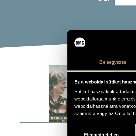
Beleegyezés
CSÁ
Ez a weboldal sütiket haszn
Album
Sütiket használunk a tartal
weboldalforgalmunk elemzésé
weboldalhasználatra vonatko
számukra vagy az Ön által ha
BASI
Hozzájárulás
Kálmán Imr
COMPOSERS
Elengedhetetlen
kiválasztása