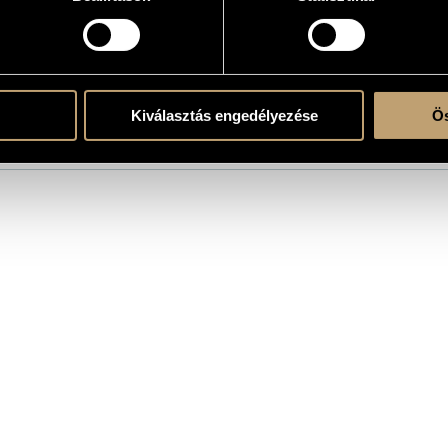
s
the CD
Kiválasztás engedélyezése
Ös
/
Kőszegi Imre
/
Pege Aladár
/
Tomsits Rudolf