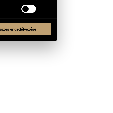
szes engedélyezése
Kulturális és Innovációs Minisztérium
Nemzeti Kulturális Alap
Ferencváros