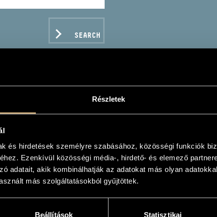
SEARCH
Részletek
RDÁSKIRÁLYNŐ JAZZ
ál
mak és hirdetések személyre szabásához, közösségi funkciók biz
hez. Ezenkívül közösségi média-, hirdető- és elemező partner
zó adatait, akik kombinálhatják az adatokat más olyan adatokka
sznált más szolgáltatásokból gyűjtöttek.
C DATA
e
Beállítások
Statisztikai