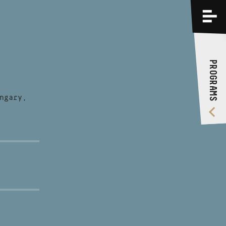
PROGRAMS
TRAININGS
PROGRAMS
ABOUT US
VIDEO GALLERY
ngary,