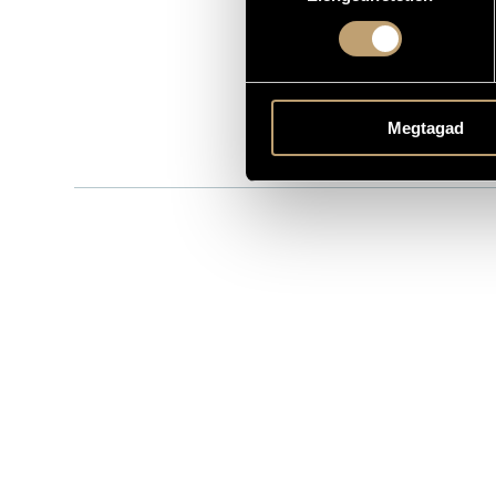
Magánkiadá
LABEL
CATALOGUE NO.
1998
DATE OF RELEASE
More about 
DETAILS
Megtagad
Babos Gyula
PERFORMERS