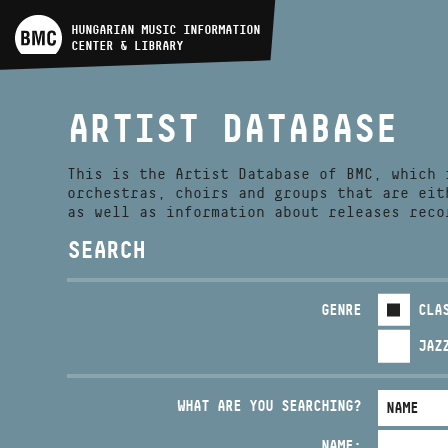
ARTIST DATABASE
HUNGARIAN MUSIC INFORMATION
CENTER & LIBRARY
COMPOSITION DATABASE
ARTIST DATABASE
MUSIC LIBRARY, ONLINE
CATALOG
This is the Artist Database of BMC, which 
orchestras, choirs and groups that are eit
as well as information about releases reco
SEARCH
GENRE
CLA
JAZ
WHAT ARE YOU SEARCHING?
NAME: