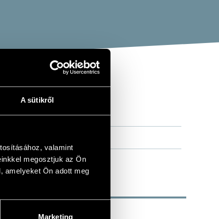
A sütikről
tosításához, valamint
einkkel megosztjuk az Ön
l, amelyeket Ön adott meg
Marketing