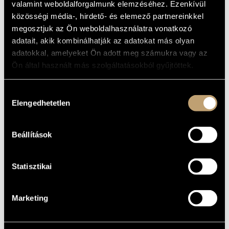
valamint weboldalforgalmunk elemzéséhez. Ezenkívül
ARTIST DATABASE
BASIC DATA
közösségi média-, hirdető- és elemező partnereinkkel
megosztjuk az Ön weboldalhasználatra vonatkozó
COMPOSITION DATABASE
Pannon Jazz
LABEL
adatait, akik kombinálhatják az adatokat más olyan
PJ 1009
CATALOGUE
adatokkal, amelyeket Ön adott meg számukra vagy az
MUSIC LIBRARY, ONLINE CATALOG
NO.
Ön által használt más szolgáltatásokból gyűjtöttek.
1995
DATE OF
RELEASE
More about this CD
DETAILS
Hozzájárulás
Elengedhetetlen
Dudás Lajos
kiválasztása
PERFORMERS
Howard Johnson
ADDITIONAL
Michel Barbier
CONTRIBUTORS
Beállítások
Statisztikai
Marketing