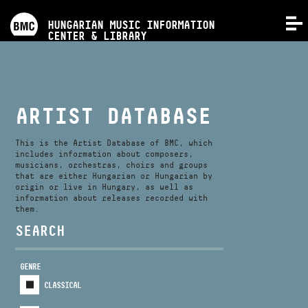
PROGRAMS
HUNGARIAN MUSIC INFORMATION
MENU
CENTER & LIBRARY
COMPETITIONS
TRAININGS
ARTIST DATABASE
RELEASES
This is the Artist Database of BMC, which
includes information about composers,
musicians, orchestras, choirs and groups
that are either Hungarian or Hungarian by
ABOUT US
origin or live in Hungary, as well as
information about releases recorded with
them.
CONTACT
SEARCH
GENRE
VIDEO GALLERY
CLASSICAL