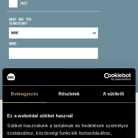
JAZZ
WHAT ARE YOU
SEARCHING?
ADDRESS
NAME:
EMAIL
infokozpont@bmc.hu
PHONE
SEARCH
OPENING HOURS
Beleegyezés
Részletek
A sütikről
JUXOLI
Ez a weboldal sütiket használ
Sütiket használunk a tartalmak és hirdetések személyre
Album
szabásához, közösségi funkciók biztosításához,