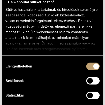
SZILÁRD MEZEI
Ez a weboldal sütiket használ
ARTIST DATABASE
QUARTET
Sütiket használunk a tartalmak és hirdetések személyre
COMPOSITION DATABASE
(THE JON HEMMERSAM / SZILÁRD
szabásához, közösségi funkciók biztosításához,
MEZEI QUARTET)
valamint weboldalforgalmunk elemzéséhez. Ezenkívül
MUSIC LIBRARY, ONLINE CATALOG
közösségi média-, hirdető- és elemező partnereinkkel
Album
megosztjuk az Ön weboldalhasználatra vonatkozó
adatait, akik kombinálhatják az adatokat más olyan
BASIC DATA
adatokkal, amelyeket Ön adott meg számukra vagy az
Red Toucan Records
LABEL
Ön által használt más szolgáltatásokból gyűjtöttek.
KCD 5277
CATALOGUE
NO.
Hozzájárulás
2011
DATE OF
Elengedhetetlen
kiválasztása
RELEASE
More about this CD
DETAILS
Mezei Szilárd
PERFORMERS
Beállítások
Csík István
CONTRIBUTORS
Statisztikai
Ervin Malina - double bass
ADDITIONAL
Jon Hemmersam - acoustic guitar
CONTRIBUTORS