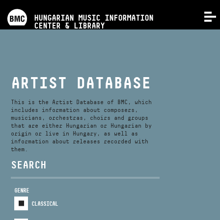
PROGRAMS
HUNGARIAN MUSIC INFORMATION
MENU
CENTER & LIBRARY
COMPETITIONS
TRAININGS
ARTIST DATABASE
RELEASES
This is the Artist Database of BMC, which
includes information about composers,
musicians, orchestras, choirs and groups
that are either Hungarian or Hungarian by
ABOUT US
origin or live in Hungary, as well as
information about releases recorded with
them.
CONTACT
SEARCH
GENRE
VIDEO GALLERY
CLASSICAL